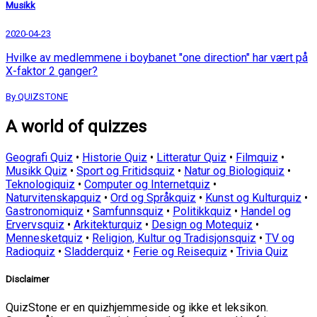
Musikk
2020-04-23
Hvilke av medlemmene i boybanet "one direction" har vært på
X-faktor 2 ganger?
By QUIZSTONE
A world of quizzes
Geografi Quiz
•
Historie Quiz
•
Litteratur Quiz
•
Filmquiz
•
Musikk Quiz
•
Sport og Fritidsquiz
•
Natur og Biologiquiz
•
Teknologiquiz
•
Computer og Internetquiz
•
Naturvitenskapquiz
•
Ord og Språkquiz
•
Kunst og Kulturquiz
•
Gastronomiquiz
•
Samfunnsquiz
•
Politikkquiz
•
Handel og
Ervervsquiz
•
Arkitekturquiz
•
Design og Motequiz
•
Mennesketquiz
•
Religion, Kultur og Tradisjonsquiz
•
TV og
Radioquiz
•
Sladderquiz
•
Ferie og Reisequiz
•
Trivia Quiz
Disclaimer
QuizStone er en quizhjemmeside og ikke et leksikon.