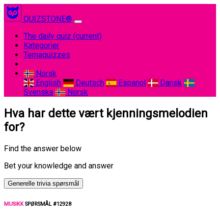
QUIZSTONE®
The daily quiz
(current)
Kategorier
Temaquizzes
Norsk
English
Deutsch
Espanol
Dansk
Svenska
Norsk
Hva har dette vært kjenningsmelodien
for?
Find the answer below
Bet your knowledge and answer
Generelle trivia spørsmål
MUSIKK
SPØRSMÅL #12928