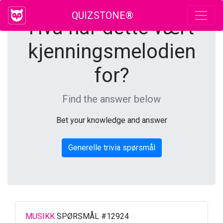
QUIZSTONE®
Hva har dette vært
kjenningsmelodien
for?
Find the answer below
Bet your knowledge and answer
Generelle trivia spørsmål
MUSIKK
SPØRSMÅL #12924