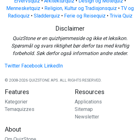
Ervervsquiz
•
Arkitekturquiz
•
Design og Motequiz
•
Mennesketquiz
•
Religion, Kultur og Tradisjonsquiz
•
TV og
Radioquiz
•
Sladderquiz
•
Ferie og Reisequiz
•
Trivia Quiz
Disclaimer
QuizStone er en quizhjemmeside og ikke et leksikon.
Spørsmål og svars riktighet bør derfor tas med kraftig
forbehold. Søk derfor også information andre steder.
Twitter
Facebook
LinkedIn
© 2008-2026 QUIZSTONE APS. ALL RIGHTS RESERVED.
Features
Resources
Kategorier
Applications
Temaquizzes
Sitemap
Newsletter
About
Om QuizStone