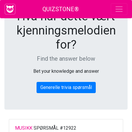
QUIZSTONE®
Hva har dette vært
kjenningsmelodien
for?
Find the answer below
Bet your knowledge and answer
Generelle trivia spørsmål
MUSIKK
SPØRSMÅL #12922