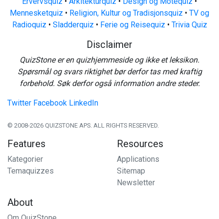
Ervervsquiz
•
Arkitekturquiz
•
Design og Motequiz
•
Mennesketquiz
•
Religion, Kultur og Tradisjonsquiz
•
TV og
Radioquiz
•
Sladderquiz
•
Ferie og Reisequiz
•
Trivia Quiz
Disclaimer
QuizStone er en quizhjemmeside og ikke et leksikon.
Spørsmål og svars riktighet bør derfor tas med kraftig
forbehold. Søk derfor også information andre steder.
Twitter
Facebook
LinkedIn
© 2008-2026 QUIZSTONE APS. ALL RIGHTS RESERVED.
Features
Resources
Kategorier
Applications
Temaquizzes
Sitemap
Newsletter
About
Om QuizStone