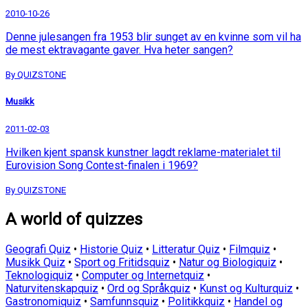
2010-10-26
Denne julesangen fra 1953 blir sunget av en kvinne som vil ha
de mest ektravagante gaver. Hva heter sangen?
By QUIZSTONE
Musikk
2011-02-03
Hvilken kjent spansk kunstner lagdt reklame-materialet til
Eurovision Song Contest-finalen i 1969?
By QUIZSTONE
A world of quizzes
Geografi Quiz
•
Historie Quiz
•
Litteratur Quiz
•
Filmquiz
•
Musikk Quiz
•
Sport og Fritidsquiz
•
Natur og Biologiquiz
•
Teknologiquiz
•
Computer og Internetquiz
•
Naturvitenskapquiz
•
Ord og Språkquiz
•
Kunst og Kulturquiz
•
Gastronomiquiz
•
Samfunnsquiz
•
Politikkquiz
•
Handel og