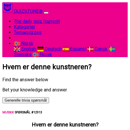
QUIZSTONE®
The daily quiz
(current)
Kategorier
Temaquizzes
Norsk
English
Deutsch
Espanol
Dansk
Svenska
Norsk
Hvem er denne kunstneren?
Find the answer below
Bet your knowledge and answer
Generelle trivia spørsmål
MUSIKK
SPØRSMÅL #12913
Hvem er denne kunstneren?