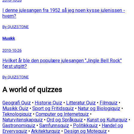
2010-10-26
I denne julesangen fra 1952 så jeg noen kysse julenissen -
hvem?
By QUIZSTONE
Musikk
2010-10-26
Hvilket år ble den populære julesangen "Jingle Bell Rock"
først utgitt?
By QUIZSTONE
A world of quizzes
Geografi Quiz
•
Historie Quiz
•
Litteratur Quiz
•
Filmquiz
•
Musikk Quiz
•
Sport og Fritidsquiz
•
Natur og Biologiquiz
•
Teknologiquiz
•
Computer og Internetquiz
•
Naturvitenskapquiz
•
Ord og Språkquiz
•
Kunst og Kulturquiz
•
Gastronomiquiz
•
Samfunnsquiz
•
Politikkquiz
•
Handel og
Ervervsquiz
•
Arkitekturquiz
•
Design og Motequiz
•