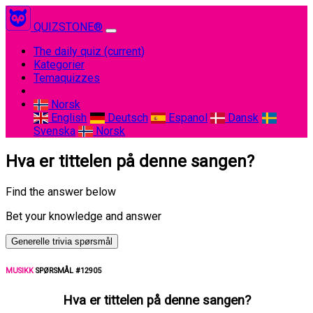
QUIZSTONE®
The daily quiz
(current)
Kategorier
Temaquizzes
Norsk
English
Deutsch
Espanol
Dansk
Svenska
Norsk
Hva er tittelen på denne sangen?
Find the answer below
Bet your knowledge and answer
Generelle trivia spørsmål
MUSIKK
SPØRSMÅL #12905
Hva er tittelen på denne sangen?