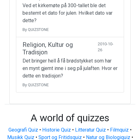
Ved et kirkemøte på 300-tallet ble det
bestemt et dato for julen. Hvilket dato var
dette?
By QUIZSTONE
Religion, Kultur og
2010-10-
26
Tradisjon
Det bringer hell å få brødstykket som har
en mynt gjemt inne i seg på julaften. Hvor er
dette en tradisjon?
By QUIZSTONE
A world of quizzes
Geografi Quiz
•
Historie Quiz
•
Litteratur Quiz
•
Filmquiz
•
Musikk Quiz
•
Sport og Fritidsquiz
•
Natur og Biologiquiz
•