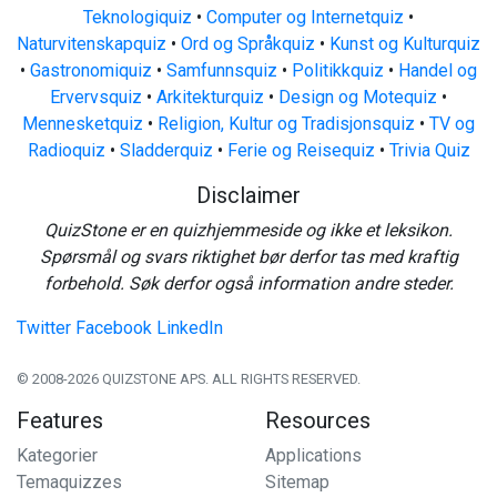
Teknologiquiz
•
Computer og Internetquiz
•
Naturvitenskapquiz
•
Ord og Språkquiz
•
Kunst og Kulturquiz
•
Gastronomiquiz
•
Samfunnsquiz
•
Politikkquiz
•
Handel og
Ervervsquiz
•
Arkitekturquiz
•
Design og Motequiz
•
Mennesketquiz
•
Religion, Kultur og Tradisjonsquiz
•
TV og
Radioquiz
•
Sladderquiz
•
Ferie og Reisequiz
•
Trivia Quiz
Disclaimer
QuizStone er en quizhjemmeside og ikke et leksikon.
Spørsmål og svars riktighet bør derfor tas med kraftig
forbehold. Søk derfor også information andre steder.
Twitter
Facebook
LinkedIn
© 2008-2026 QUIZSTONE APS. ALL RIGHTS RESERVED.
Features
Resources
Kategorier
Applications
Temaquizzes
Sitemap