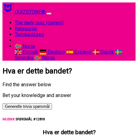
QUIZSTONE®
The daily quiz
(current)
Kategorier
Temaquizzes
Norsk
English
Deutsch
Espanol
Dansk
Svenska
Norsk
Hva er dette bandet?
Find the answer below
Bet your knowledge and answer
Generelle trivia spørsmål
MUSIKK
SPØRSMÅL #12898
Hva er dette bandet?