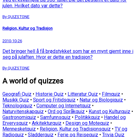
julen. Hvilket dato var dette?
By QUIZSTONE
Religion, Kultur og Tradisjon
2010-10-26
Det bringer hell å få brødstykket som har en mynt gjemt inne i
seg på julaften. Hvor er dette en tradisjon?
By QUIZSTONE
A world of quizzes
Geografi Quiz
•
Historie Quiz
•
Litteratur Quiz
•
Filmquiz
•
Musikk Quiz
•
Sport og Fritidsquiz
•
Natur og Biologiquiz
•
Teknologiquiz
•
Computer og Internetquiz
•
Naturvitenskapquiz
•
Ord og Språkquiz
•
Kunst og Kulturquiz
•
Gastronomiquiz
•
Samfunnsquiz
•
Politikkquiz
•
Handel og
Ervervsquiz
•
Arkitekturquiz
•
Design og Motequiz
•
Mennesketquiz
•
Religion, Kultur og Tradisjonsquiz
•
TV og
Radioquiz
•
Sladderquiz
•
Ferie og Reisequiz
•
Trivia Quiz