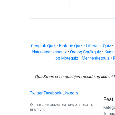
Geografi Quiz
•
Historie Quiz
•
Litteratur Quiz
•
Naturvitenskapquiz
•
Ord og Språkquiz
•
Kunst
og Motequiz
•
Mennesketquiz
•
R
QuizStone er en quizhjemmeside og ikke et l
Twitter
Facebook
LinkedIn
Feat
© 2008-2026 QUIZSTONE APS. ALL RIGHTS
Katego
RESERVED.
Temaq