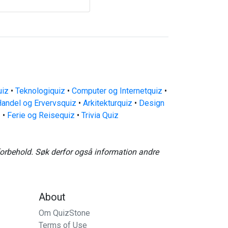
uiz
•
Teknologiquiz
•
Computer og Internetquiz
•
andel og Ervervsquiz
•
Arkitekturquiz
•
Design
z
•
Ferie og Reisequiz
•
Trivia Quiz
forbehold. Søk derfor også information andre
About
Om QuizStone
Terms of Use