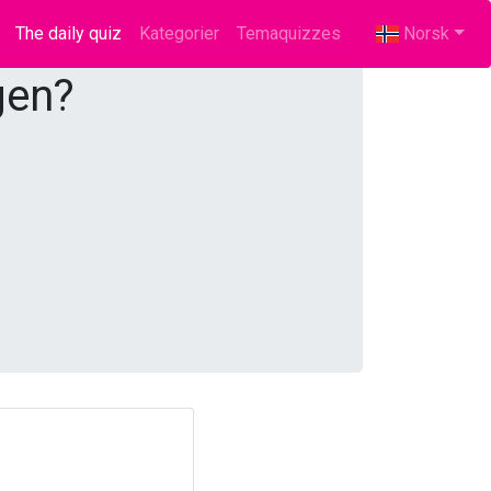
The daily quiz
(current)
Kategorier
Temaquizzes
Norsk
gen?