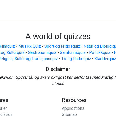
A world of quizzes
Filmquiz
•
Musikk Quiz
•
Sport og Fritidsquiz
•
Natur og Biologiq
 og Kulturquiz
•
Gastronomiquiz
•
Samfunnsquiz
•
Politikkquiz
•
H
eligion, Kultur og Tradisjonsquiz
•
TV og Radioquiz
•
Sladderqui
Disclaimer
eksikon. Spørsmål og svars riktighet bør derfor tas med kraftig 
steder.
ures
Resources
rier
Applications
uizzes
Sitemap