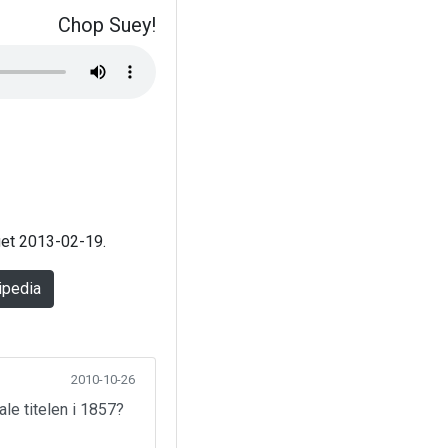
Chop Suey!
aget 2013-02-19.
ipedia
2010-10-26
ale titelen i 1857?