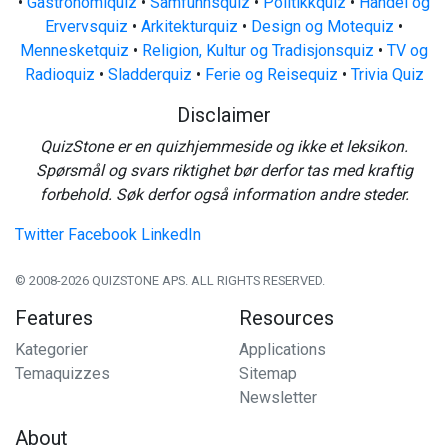
•
Gastronomiquiz
•
Samfunnsquiz
•
Politikkquiz
•
Handel og
Ervervsquiz
•
Arkitekturquiz
•
Design og Motequiz
•
Mennesketquiz
•
Religion, Kultur og Tradisjonsquiz
•
TV og
Radioquiz
•
Sladderquiz
•
Ferie og Reisequiz
•
Trivia Quiz
Disclaimer
QuizStone er en quizhjemmeside og ikke et leksikon.
Spørsmål og svars riktighet bør derfor tas med kraftig
forbehold. Søk derfor også information andre steder.
Twitter
Facebook
LinkedIn
© 2008-2026 QUIZSTONE APS. ALL RIGHTS RESERVED.
Features
Resources
Kategorier
Applications
Temaquizzes
Sitemap
Newsletter
About