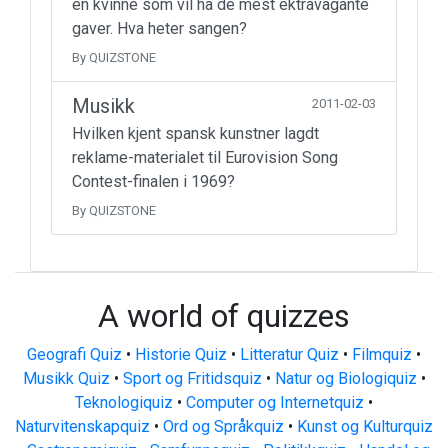
en kvinne som vil ha de mest ektravagante
gaver. Hva heter sangen?
By QUIZSTONE
Musikk
2011-02-03
Hvilken kjent spansk kunstner lagdt
reklame-materialet til Eurovision Song
Contest-finalen i 1969?
By QUIZSTONE
A world of quizzes
Geografi Quiz
•
Historie Quiz
•
Litteratur Quiz
•
Filmquiz
•
Musikk Quiz
•
Sport og Fritidsquiz
•
Natur og Biologiquiz
•
Teknologiquiz
•
Computer og Internetquiz
•
Naturvitenskapquiz
•
Ord og Språkquiz
•
Kunst og Kulturquiz