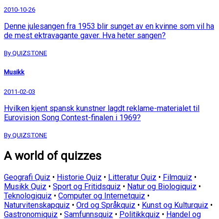
2010-10-26
Denne julesangen fra 1953 blir sunget av en kvinne som vil ha
de mest ektravagante gaver. Hva heter sangen?
By QUIZSTONE
Musikk
2011-02-03
Hvilken kjent spansk kunstner lagdt reklame-materialet til
Eurovision Song Contest-finalen i 1969?
By QUIZSTONE
A world of quizzes
Geografi Quiz
•
Historie Quiz
•
Litteratur Quiz
•
Filmquiz
•
Musikk Quiz
•
Sport og Fritidsquiz
•
Natur og Biologiquiz
•
Teknologiquiz
•
Computer og Internetquiz
•
Naturvitenskapquiz
•
Ord og Språkquiz
•
Kunst og Kulturquiz
•
Gastronomiquiz
•
Samfunnsquiz
•
Politikkquiz
•
Handel og