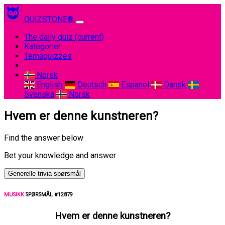
QUIZSTONE®
The daily quiz
(current)
Kategorier
Temaquizzes
Norsk
English
Deutsch
Espanol
Dansk
Svenska
Norsk
Hvem er denne kunstneren?
Find the answer below
Bet your knowledge and answer
Generelle trivia spørsmål
MUSIKK
SPØRSMÅL #12879
Hvem er denne kunstneren?