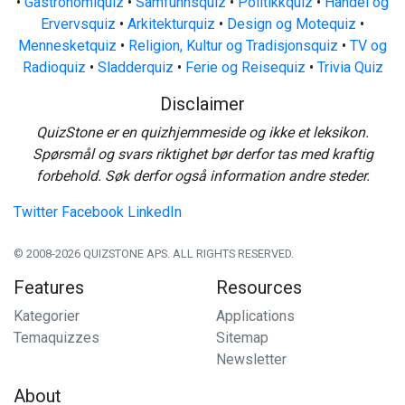
•
Gastronomiquiz
•
Samfunnsquiz
•
Politikkquiz
•
Handel og
Ervervsquiz
•
Arkitekturquiz
•
Design og Motequiz
•
Mennesketquiz
•
Religion, Kultur og Tradisjonsquiz
•
TV og
Radioquiz
•
Sladderquiz
•
Ferie og Reisequiz
•
Trivia Quiz
Disclaimer
QuizStone er en quizhjemmeside og ikke et leksikon.
Spørsmål og svars riktighet bør derfor tas med kraftig
forbehold. Søk derfor også information andre steder.
Twitter
Facebook
LinkedIn
© 2008-2026 QUIZSTONE APS. ALL RIGHTS RESERVED.
Features
Resources
Kategorier
Applications
Temaquizzes
Sitemap
Newsletter
About