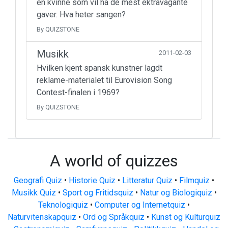
en kvinne som vil ha de mest ektravagante
gaver. Hva heter sangen?
By QUIZSTONE
Musikk
2011-02-03
Hvilken kjent spansk kunstner lagdt
reklame-materialet til Eurovision Song
Contest-finalen i 1969?
By QUIZSTONE
A world of quizzes
Geografi Quiz
•
Historie Quiz
•
Litteratur Quiz
•
Filmquiz
•
Musikk Quiz
•
Sport og Fritidsquiz
•
Natur og Biologiquiz
•
Teknologiquiz
•
Computer og Internetquiz
•
Naturvitenskapquiz
•
Ord og Språkquiz
•
Kunst og Kulturquiz