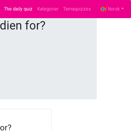
The daily quiz
(current)
Kategorier
Temaquizzes
Norsk
dien for?
for?