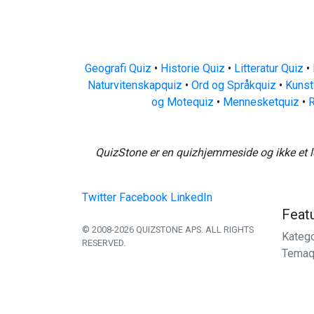
Geografi Quiz
•
Historie Quiz
•
Litteratur Quiz
•
Naturvitenskapquiz
•
Ord og Språkquiz
•
Kunst
og Motequiz
•
Mennesketquiz
•
R
QuizStone er en quizhjemmeside og ikke et l
Twitter
Facebook
LinkedIn
Feat
© 2008-2026 QUIZSTONE APS. ALL RIGHTS
Katego
RESERVED.
Temaq