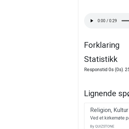
Forklaring
Statistikk
Responstid 0s (0s). 25
Lignende sp
Religion, Kultu
Ved et kirkemøte på
By QUIZSTONE