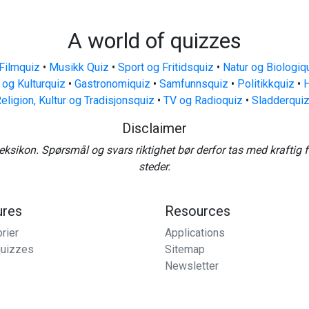
A world of quizzes
Filmquiz
•
Musikk Quiz
•
Sport og Fritidsquiz
•
Natur og Biologiq
 og Kulturquiz
•
Gastronomiquiz
•
Samfunnsquiz
•
Politikkquiz
•
H
eligion, Kultur og Tradisjonsquiz
•
TV og Radioquiz
•
Sladderqui
Disclaimer
eksikon. Spørsmål og svars riktighet bør derfor tas med kraftig 
steder.
ures
Resources
rier
Applications
uizzes
Sitemap
Newsletter