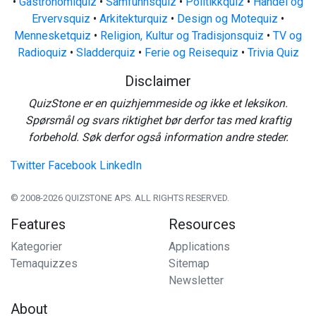
•
Gastronomiquiz
•
Samfunnsquiz
•
Politikkquiz
•
Handel og
Ervervsquiz
•
Arkitekturquiz
•
Design og Motequiz
•
Mennesketquiz
•
Religion, Kultur og Tradisjonsquiz
•
TV og
Radioquiz
•
Sladderquiz
•
Ferie og Reisequiz
•
Trivia Quiz
Disclaimer
QuizStone er en quizhjemmeside og ikke et leksikon.
Spørsmål og svars riktighet bør derfor tas med kraftig
forbehold. Søk derfor også information andre steder.
Twitter
Facebook
LinkedIn
© 2008-2026 QUIZSTONE APS. ALL RIGHTS RESERVED.
Features
Resources
Kategorier
Applications
Temaquizzes
Sitemap
Newsletter
About