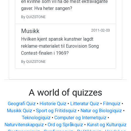
en kvinne som vil ha de mest ektravagante
gaver. Hva heter sangen?
By QUIZSTONE
Musikk
2011-02-03
Hvilken kjent spansk kunstner lagdt
reklame-materialet til Eurovision Song
Contest-finalen i 1969?
By QUIZSTONE
A world of quizzes
Geografi Quiz
•
Historie Quiz
•
Litteratur Quiz
•
Filmquiz
•
Musikk Quiz
•
Sport og Fritidsquiz
•
Natur og Biologiquiz
•
Teknologiquiz
•
Computer og Internetquiz
•
Naturvitenskapquiz
•
Ord og Språkquiz
•
Kunst og Kulturquiz