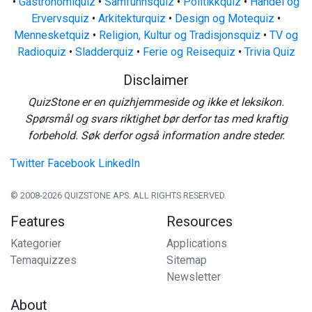
•
Gastronomiquiz
•
Samfunnsquiz
•
Politikkquiz
•
Handel og
Ervervsquiz
•
Arkitekturquiz
•
Design og Motequiz
•
Mennesketquiz
•
Religion, Kultur og Tradisjonsquiz
•
TV og
Radioquiz
•
Sladderquiz
•
Ferie og Reisequiz
•
Trivia Quiz
Disclaimer
QuizStone er en quizhjemmeside og ikke et leksikon.
Spørsmål og svars riktighet bør derfor tas med kraftig
forbehold. Søk derfor også information andre steder.
Twitter
Facebook
LinkedIn
© 2008-2026 QUIZSTONE APS. ALL RIGHTS RESERVED.
Features
Resources
Kategorier
Applications
Temaquizzes
Sitemap
Newsletter
About