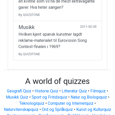
en kvinne som vil ha de mest ektravagante
gaver. Hva heter sangen?
By QUIZSTONE
Musikk
2011-02-03
Hvilken kjent spansk kunstner lagdt
reklame-materialet til Eurovision Song
Contest-finalen i 1969?
By QUIZSTONE
A world of quizzes
Geografi Quiz
•
Historie Quiz
•
Litteratur Quiz
•
Filmquiz
•
Musikk Quiz
•
Sport og Fritidsquiz
•
Natur og Biologiquiz
•
Teknologiquiz
•
Computer og Internetquiz
•
Naturvitenskapquiz
•
Ord og Språkquiz
•
Kunst og Kulturquiz