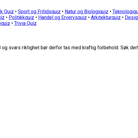
k Quiz
•
Sport og Fritidsquiz
•
Natur og Biologiquiz
•
Teknologiqu
iz
•
Politikkquiz
•
Handel og Ervervsquiz
•
Arkitekturquiz
•
Desig
equiz
•
Trivia Quiz
g svars riktighet bør derfor tas med kraftig forbehold. Søk der