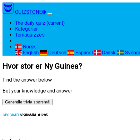
QUIZSTONE®
The daily quiz
(current)
Kategorier
Temaquizzes
Norsk
English
Deutsch
Espanol
Dansk
Svens
Hvor stor er Ny Guinea?
Find the answer below
Bet your knowledge and answer
Generelle trivia spørsmål
GEOGRAFI
SPØRSMÅL #1285