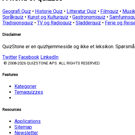
Geografi Quiz
•
Historie Quiz
•
Litteratur Quiz
•
Filmquiz
•
Musik
Språkquiz
•
Kunst og Kulturquiz
•
Gastronomiquiz
•
Samfunnsqu
Tradisjonsquiz
•
TV og Radioquiz
•
Sladderquiz
•
Ferie og Reis
Disclaimer
QuizStone er en quizhjemmeside og ikke et leksikon. Spørsmål o
Twitter
Facebook
LinkedIn
© 2008-2026 QUIZSTONE APS. ALL RIGHTS RESERVED.
Features
Kategorier
Temaquizzes
Resources
Applications
Sitemap
Newsletter