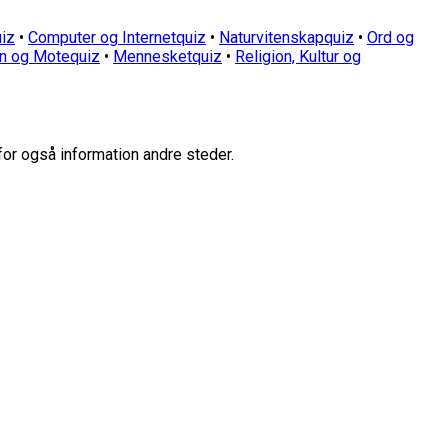
iz
•
Computer og Internetquiz
•
Naturvitenskapquiz
•
Ord og
n og Motequiz
•
Mennesketquiz
•
Religion, Kultur og
for også information andre steder.