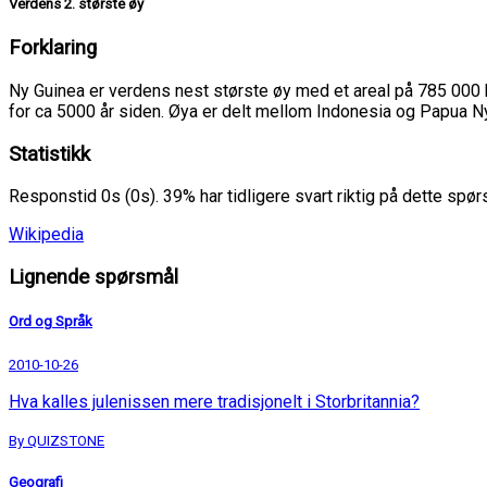
Verdens 2. største øy
Forklaring
Ny Guinea er verdens nest største øy med et areal på 785 000 
for ca 5000 år siden. Øya er delt mellom Indonesia og Papua N
Statistikk
Responstid 0s (0s). 39% har tidligere svart riktig på dette spø
Wikipedia
Lignende spørsmål
Ord og Språk
2010-10-26
Hva kalles julenissen mere tradisjonelt i Storbritannia?
By QUIZSTONE
Geografi