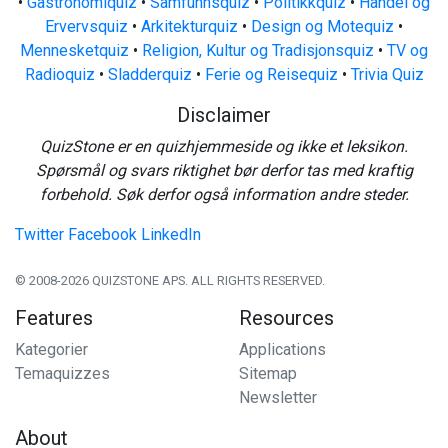
•
Gastronomiquiz
•
Samfunnsquiz
•
Politikkquiz
•
Handel og
Ervervsquiz
•
Arkitekturquiz
•
Design og Motequiz
•
Mennesketquiz
•
Religion, Kultur og Tradisjonsquiz
•
TV og
Radioquiz
•
Sladderquiz
•
Ferie og Reisequiz
•
Trivia Quiz
Disclaimer
QuizStone er en quizhjemmeside og ikke et leksikon.
Spørsmål og svars riktighet bør derfor tas med kraftig
forbehold. Søk derfor også information andre steder.
Twitter
Facebook
LinkedIn
© 2008-2026 QUIZSTONE APS. ALL RIGHTS RESERVED.
Features
Resources
Kategorier
Applications
Temaquizzes
Sitemap
Newsletter
About