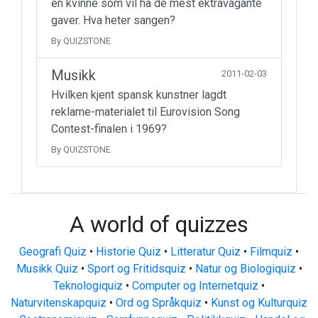
en kvinne som vil ha de mest ektravagante
gaver. Hva heter sangen?
By QUIZSTONE
Musikk
2011-02-03
Hvilken kjent spansk kunstner lagdt
reklame-materialet til Eurovision Song
Contest-finalen i 1969?
By QUIZSTONE
A world of quizzes
Geografi Quiz
•
Historie Quiz
•
Litteratur Quiz
•
Filmquiz
•
Musikk Quiz
•
Sport og Fritidsquiz
•
Natur og Biologiquiz
•
Teknologiquiz
•
Computer og Internetquiz
•
Naturvitenskapquiz
•
Ord og Språkquiz
•
Kunst og Kulturquiz