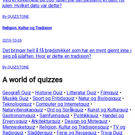
julen. Hvilket dato var dette?
By QUIZSTONE
Religion, Kultur og Tradisjon
2010-10-26
Det bringer hell å få brødstykket som har en mynt gjemt inne i
seg på julaften. Hvor er dette en tradisjon?
By QUIZSTONE
A world of quizzes
Geografi Quiz
•
Historie Quiz
•
Litteratur Quiz
•
Filmquiz
•
Musikk Quiz
•
Sport og Fritidsquiz
•
Natur og Biologiquiz
•
Teknologiquiz
•
Computer og Internetquiz
•
Naturvitenskapquiz
•
Ord og Språkquiz
•
Kunst og Kulturquiz
•
Gastronomiquiz
•
Samfunnsquiz
•
Politikkquiz
•
Handel og
Ervervsquiz
•
Arkitekturquiz
•
Design og Motequiz
•
Mennesketquiz
•
Religion, Kultur og Tradisjonsquiz
•
TV og
Radioquiz
•
Sladderquiz
•
Ferie og Reisequiz
•
Trivia Quiz