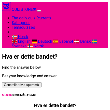
QUIZSTONE®
The daily quiz
(current)
Kategorier
Temaquizzes
Norsk
English
Deutsch
Espanol
Dansk
Svenska
Norsk
Hva er dette bandet?
Find the answer below
Bet your knowledge and answer
Generelle trivia spørsmål
MUSIKK
SPØRSMÅL #12613
Hva er dette bandet?