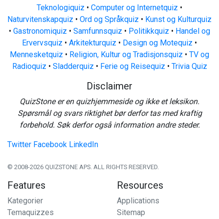
Teknologiquiz
•
Computer og Internetquiz
•
Naturvitenskapquiz
•
Ord og Språkquiz
•
Kunst og Kulturquiz
•
Gastronomiquiz
•
Samfunnsquiz
•
Politikkquiz
•
Handel og
Ervervsquiz
•
Arkitekturquiz
•
Design og Motequiz
•
Mennesketquiz
•
Religion, Kultur og Tradisjonsquiz
•
TV og
Radioquiz
•
Sladderquiz
•
Ferie og Reisequiz
•
Trivia Quiz
Disclaimer
QuizStone er en quizhjemmeside og ikke et leksikon.
Spørsmål og svars riktighet bør derfor tas med kraftig
forbehold. Søk derfor også information andre steder.
Twitter
Facebook
LinkedIn
© 2008-2026 QUIZSTONE APS. ALL RIGHTS RESERVED.
Features
Resources
Kategorier
Applications
Temaquizzes
Sitemap