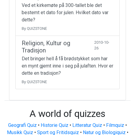
Ved et kirkemøte på 300-tallet ble det
bestemt et dato for julen. Hvilket dato var
dette?
By QUIZSTONE
Religion, Kultur og
2010-10-
26
Tradisjon
Det bringer hell å få brødstykket som har
en mynt gjemt inne i seg på julaften. Hvor er
dette en tradisjon?
By QUIZSTONE
A world of quizzes
Geografi Quiz
•
Historie Quiz
•
Litteratur Quiz
•
Filmquiz
•
Musikk Quiz
•
Sport og Fritidsquiz
•
Natur og Biologiquiz
•