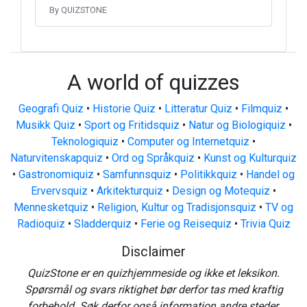
By QUIZSTONE
A world of quizzes
Geografi Quiz
•
Historie Quiz
•
Litteratur Quiz
•
Filmquiz
•
Musikk Quiz
•
Sport og Fritidsquiz
•
Natur og Biologiquiz
•
Teknologiquiz
•
Computer og Internetquiz
•
Naturvitenskapquiz
•
Ord og Språkquiz
•
Kunst og Kulturquiz
•
Gastronomiquiz
•
Samfunnsquiz
•
Politikkquiz
•
Handel og
Ervervsquiz
•
Arkitekturquiz
•
Design og Motequiz
•
Mennesketquiz
•
Religion, Kultur og Tradisjonsquiz
•
TV og
Radioquiz
•
Sladderquiz
•
Ferie og Reisequiz
•
Trivia Quiz
Disclaimer
QuizStone er en quizhjemmeside og ikke et leksikon.
Spørsmål og svars riktighet bør derfor tas med kraftig
forbehold. Søk derfor også information andre steder.