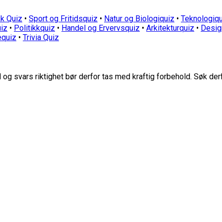
k Quiz
•
Sport og Fritidsquiz
•
Natur og Biologiquiz
•
Teknologiqu
iz
•
Politikkquiz
•
Handel og Ervervsquiz
•
Arkitekturquiz
•
Desig
equiz
•
Trivia Quiz
g svars riktighet bør derfor tas med kraftig forbehold. Søk der