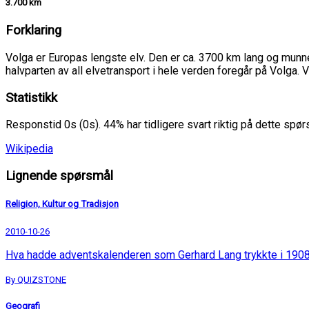
3.700 km
Forklaring
Volga er Europas lengste elv. Den er ca. 3700 km lang og munn
halvparten av all elvetransport i hele verden foregår på Volga.
Statistikk
Responstid 0s (0s). 44% har tidligere svart riktig på dette spø
Wikipedia
Lignende spørsmål
Religion, Kultur og Tradisjon
2010-10-26
Hva hadde adventskalenderen som Gerhard Lang trykkte i 190
By QUIZSTONE
Geografi