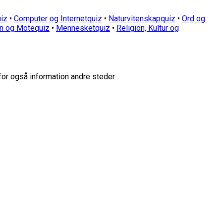
iz
•
Computer og Internetquiz
•
Naturvitenskapquiz
•
Ord og
n og Motequiz
•
Mennesketquiz
•
Religion, Kultur og
for også information andre steder.