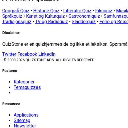
Geografi Quiz
•
Historie Quiz
•
Litteratur Quiz
•
Filmquiz
•
Musik
Språkquiz
•
Kunst og Kulturquiz
•
Gastronomiquiz
•
Samfunnsqu
Tradisjonsquiz
•
TV og Radioquiz
•
Sladderquiz
•
Ferie og Reis
Disclaimer
QuizStone er en quizhjemmeside og ikke et leksikon. Spørsmål o
Twitter
Facebook
LinkedIn
© 2008-2026 QUIZSTONE APS. ALL RIGHTS RESERVED.
Features
Kategorier
Temaquizzes
Resources
Applications
Sitemap
Newsletter