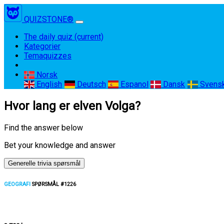
QUIZSTONE®
The daily quiz
(current)
Kategorier
Temaquizzes
Norsk
English
Deutsch
Espanol
Dansk
Svens
Hvor lang er elven Volga?
Find the answer below
Bet your knowledge and answer
Generelle trivia spørsmål
GEOGRAFI
SPØRSMÅL #1226