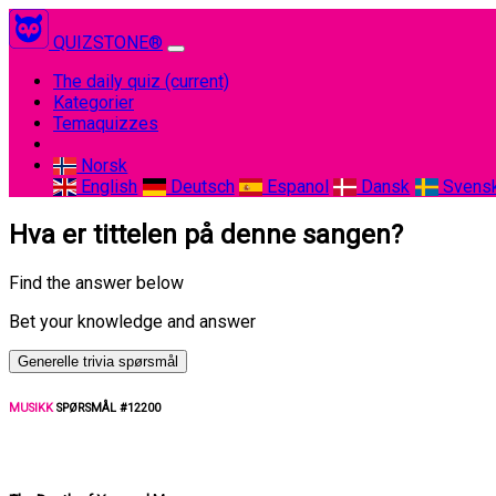
QUIZSTONE®
The daily quiz
(current)
Kategorier
Temaquizzes
Norsk
English
Deutsch
Espanol
Dansk
Svens
Hva er tittelen på denne sangen?
Find the answer below
Bet your knowledge and answer
Generelle trivia spørsmål
MUSIKK
SPØRSMÅL #12200