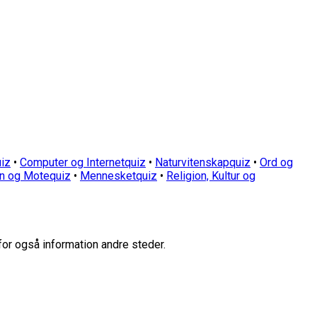
iz
•
Computer og Internetquiz
•
Naturvitenskapquiz
•
Ord og
n og Motequiz
•
Mennesketquiz
•
Religion, Kultur og
for også information andre steder.