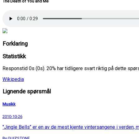
The Death of You and Me
Forklaring
Statistikk
Responstid 0s (0s). 20% har tidligere svart riktig på dette spø
Wikipedia
Lignende spørsmål
Musikk
2010-10-26
"Jingle Bells" er en av de mest kjente vintersangene i verden, m
By QUIZSTONE