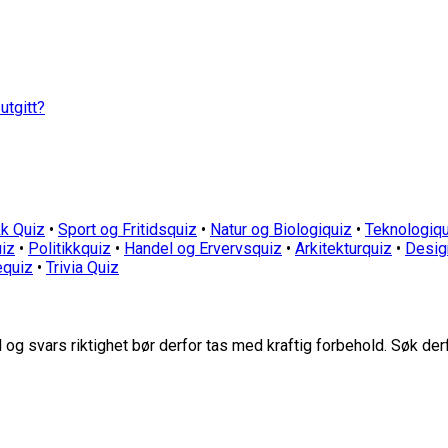
utgitt?
k Quiz
•
Sport og Fritidsquiz
•
Natur og Biologiquiz
•
Teknologiqu
iz
•
Politikkquiz
•
Handel og Ervervsquiz
•
Arkitekturquiz
•
Desig
equiz
•
Trivia Quiz
g svars riktighet bør derfor tas med kraftig forbehold. Søk der