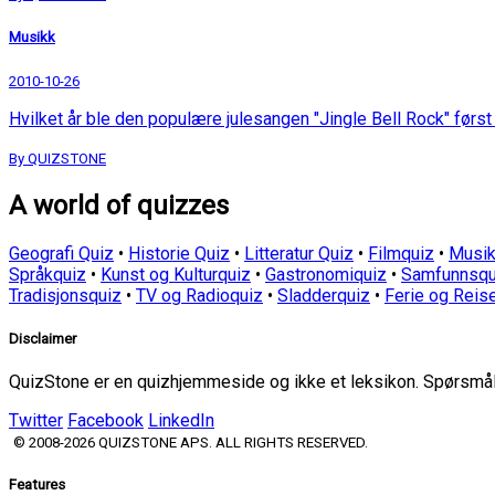
Musikk
2010-10-26
Hvilket år ble den populære julesangen "Jingle Bell Rock" først 
By QUIZSTONE
A world of quizzes
Geografi Quiz
•
Historie Quiz
•
Litteratur Quiz
•
Filmquiz
•
Musik
Språkquiz
•
Kunst og Kulturquiz
•
Gastronomiquiz
•
Samfunnsqu
Tradisjonsquiz
•
TV og Radioquiz
•
Sladderquiz
•
Ferie og Reis
Disclaimer
QuizStone er en quizhjemmeside og ikke et leksikon. Spørsmål o
Twitter
Facebook
LinkedIn
© 2008-2026 QUIZSTONE APS. ALL RIGHTS RESERVED.
Features