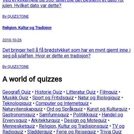
julen. Hvilket dato var dette?
By QUIZSTONE
Religion, Kultur og Tradisjon
2010-10-26
Det bringer hell å få brødstykket som har en mynt gjemt inne i
seg på julaften. Hvor er dette en tradisjon?
By QUIZSTONE
A world of quizzes
Geografi Quiz
•
Historie Quiz
•
Litteratur Quiz
•
Filmquiz
•
Musikk Quiz
•
Sport og Fritidsquiz
•
Natur og Biologiquiz
•
Teknologiquiz
•
Computer og Internetquiz
•
Naturvitenskapquiz
•
Ord og Språkquiz
•
Kunst og Kulturquiz
•
Gastronomiquiz
•
Samfunnsquiz
•
Politikkquiz
•
Handel og
Ervervsquiz
•
Arkitekturquiz
•
Design og Motequiz
•
Mennesketquiz
•
Religion, Kultur og Tradisjonsquiz
•
TV og
Radioquiz
•
Sladderquiz
•
Ferie og Reisequiz
•
Trivia Quiz