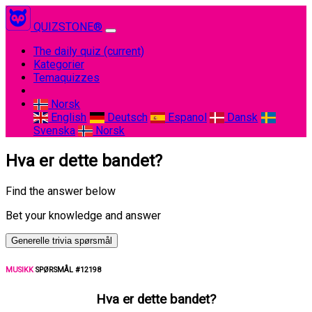
QUIZSTONE®
The daily quiz
(current)
Kategorier
Temaquizzes
Norsk
English
Deutsch
Espanol
Dansk
Svenska
Norsk
Hva er dette bandet?
Find the answer below
Bet your knowledge and answer
Generelle trivia spørsmål
MUSIKK
SPØRSMÅL #12198
Hva er dette bandet?