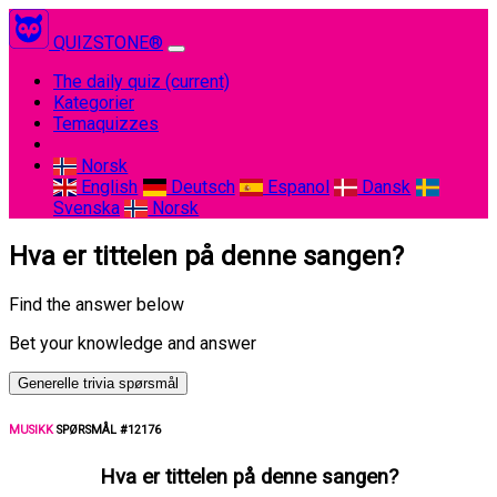
QUIZSTONE®
The daily quiz
(current)
Kategorier
Temaquizzes
Norsk
English
Deutsch
Espanol
Dansk
Svenska
Norsk
Hva er tittelen på denne sangen?
Find the answer below
Bet your knowledge and answer
Generelle trivia spørsmål
MUSIKK
SPØRSMÅL #12176
Hva er tittelen på denne sangen?