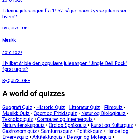
2010-10-26
I denne julesangen fra 1952 så jeg noen kysse julenissen -
hvem?
By QUIZSTONE
Musikk
2010-10-26
Hvilket år ble den populære julesangen "Jingle Bell Rock"
først utgitt?
By QUIZSTONE
A world of quizzes
Geografi Quiz
•
Historie Quiz
•
Litteratur Quiz
•
Filmquiz
•
Musikk Quiz
•
Sport og Fritidsquiz
•
Natur og Biologiquiz
•
Teknologiquiz
•
Computer og Internetquiz
•
Naturvitenskapquiz
•
Ord og Språkquiz
•
Kunst og Kulturquiz
•
Gastronomiquiz
•
Samfunnsquiz
•
Politikkquiz
•
Handel og
Ervervsquiz
•
Arkitekturquiz
•
Design og Motequiz
•