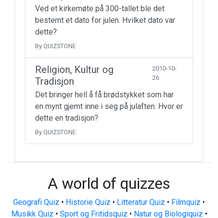
Ved et kirkemøte på 300-tallet ble det
bestemt et dato for julen. Hvilket dato var
dette?
By QUIZSTONE
Religion, Kultur og
2010-10-
26
Tradisjon
Det bringer hell å få brødstykket som har
en mynt gjemt inne i seg på julaften. Hvor er
dette en tradisjon?
By QUIZSTONE
A world of quizzes
Geografi Quiz
•
Historie Quiz
•
Litteratur Quiz
•
Filmquiz
•
Musikk Quiz
•
Sport og Fritidsquiz
•
Natur og Biologiquiz
•