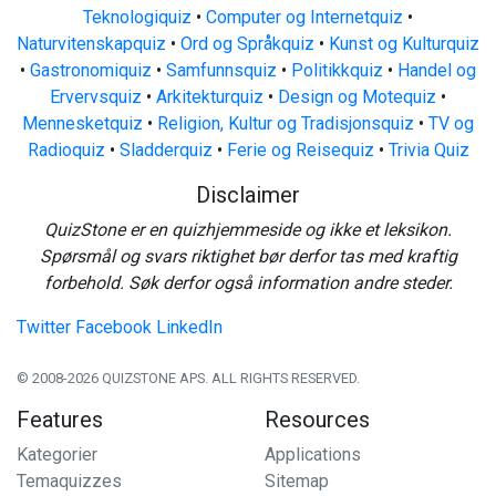
Teknologiquiz
•
Computer og Internetquiz
•
Naturvitenskapquiz
•
Ord og Språkquiz
•
Kunst og Kulturquiz
•
Gastronomiquiz
•
Samfunnsquiz
•
Politikkquiz
•
Handel og
Ervervsquiz
•
Arkitekturquiz
•
Design og Motequiz
•
Mennesketquiz
•
Religion, Kultur og Tradisjonsquiz
•
TV og
Radioquiz
•
Sladderquiz
•
Ferie og Reisequiz
•
Trivia Quiz
Disclaimer
QuizStone er en quizhjemmeside og ikke et leksikon.
Spørsmål og svars riktighet bør derfor tas med kraftig
forbehold. Søk derfor også information andre steder.
Twitter
Facebook
LinkedIn
© 2008-2026 QUIZSTONE APS. ALL RIGHTS RESERVED.
Features
Resources
Kategorier
Applications
Temaquizzes
Sitemap