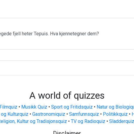
ede fjell heter Tepuis. Hva kjennetegner dem?
A world of quizzes
Filmquiz
•
Musikk Quiz
•
Sport og Fritidsquiz
•
Natur og Biologiq
 og Kulturquiz
•
Gastronomiquiz
•
Samfunnsquiz
•
Politikkquiz
•
H
eligion, Kultur og Tradisjonsquiz
•
TV og Radioquiz
•
Sladderqui
Disclaimer