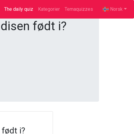
The daily quiz
(current)
Kategorier
Temaquizzes
Norsk
disen født i?
født i?