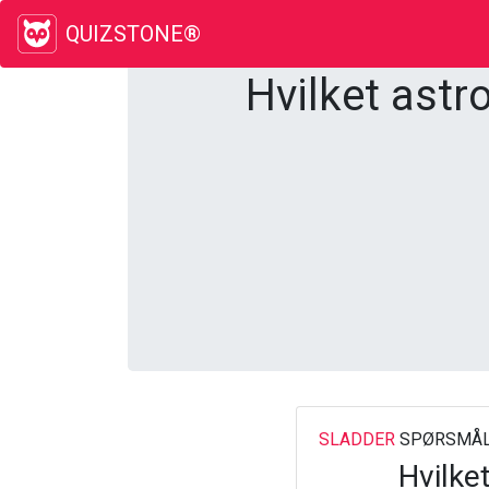
QUIZSTONE®
Hvilket astr
SLADDER
SPØRSMÅL
Hvilke