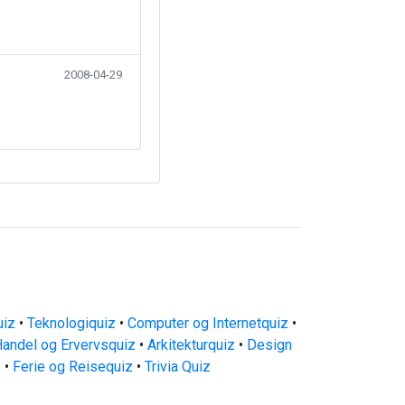
2008-04-29
uiz
•
Teknologiquiz
•
Computer og Internetquiz
•
andel og Ervervsquiz
•
Arkitekturquiz
•
Design
z
•
Ferie og Reisequiz
•
Trivia Quiz