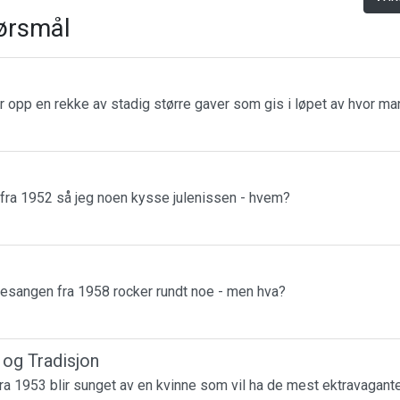
ørsmål
r opp en rekke av stadig større gaver som gis i løpet av hvor m
 fra 1952 så jeg noen kysse julenissen - hvem?
esangen fra 1958 rocker rundt noe - men hva?
r og Tradisjon
a 1953 blir sunget av en kvinne som vil ha de mest ektravagante