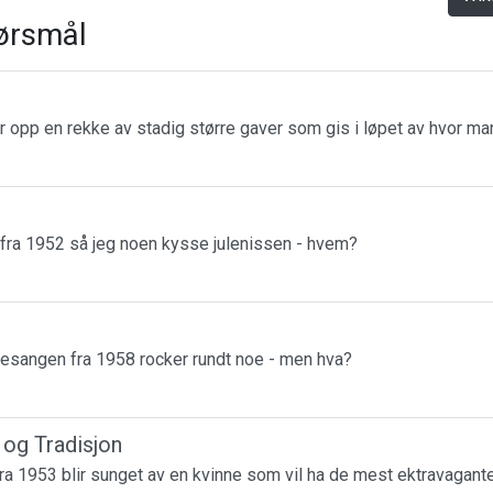
ørsmål
r opp en rekke av stadig større gaver som gis i løpet av hvor m
 fra 1952 så jeg noen kysse julenissen - hvem?
esangen fra 1958 rocker rundt noe - men hva?
r og Tradisjon
a 1953 blir sunget av en kvinne som vil ha de mest ektravagante