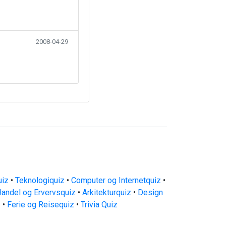
2008-04-29
uiz
•
Teknologiquiz
•
Computer og Internetquiz
•
andel og Ervervsquiz
•
Arkitekturquiz
•
Design
z
•
Ferie og Reisequiz
•
Trivia Quiz