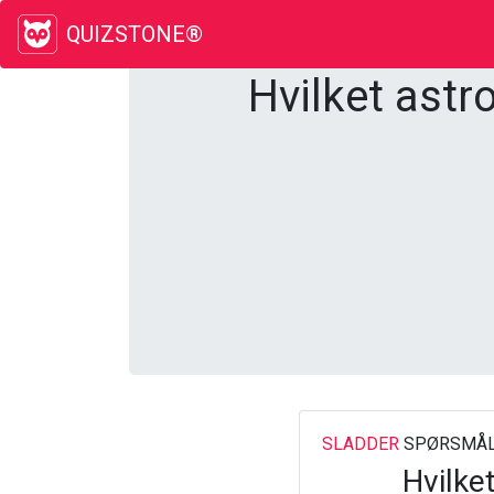
QUIZSTONE®
Hvilket astr
SLADDER
SPØRSMÅL
Hvilke