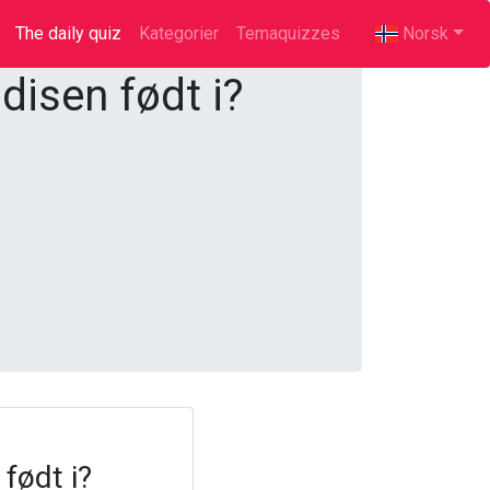
The daily quiz
(current)
Kategorier
Temaquizzes
Norsk
disen født i?
født i?