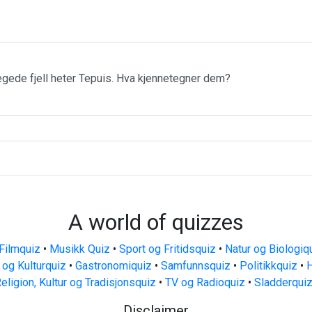
ede fjell heter Tepuis. Hva kjennetegner dem?
A world of quizzes
Filmquiz
•
Musikk Quiz
•
Sport og Fritidsquiz
•
Natur og Biologiq
 og Kulturquiz
•
Gastronomiquiz
•
Samfunnsquiz
•
Politikkquiz
•
H
eligion, Kultur og Tradisjonsquiz
•
TV og Radioquiz
•
Sladderqui
Disclaimer