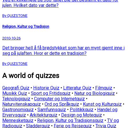
julen. Hvilket dato var dette?
By QUIZSTONE
Religion, Kultur og Tradisjon
2010-10-26
Det bringer hell å få brødstykket som har en mynt gjemt inne i
seg på julaften. Hvor er dette en tradisjon?
By QUIZSTONE
A world of quizzes
Geografi Quiz
•
Historie Quiz
•
Litteratur Quiz
•
Filmquiz
•
Musikk Quiz
•
Sport og Fritidsquiz
•
Natur og Biologiquiz
•
Teknologiquiz
•
Computer og Internetquiz
•
Naturvitenskapquiz
•
Ord og Språkquiz
•
Kunst og Kulturquiz
•
Gastronomiquiz
•
Samfunnsquiz
•
Politikkquiz
•
Handel og
Ervervsquiz
•
Arkitekturquiz
•
Design og Motequiz
•
Mennesketquiz
•
Religion, Kultur og Tradisjonsquiz
•
TV og
Radioquiz
•
Sladderquiz
•
Ferie og Reisequiz
•
Trivia Quiz