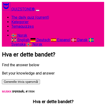
QUIZSTONE®
The daily quiz
(current)
Kategorier
Temaquizzes
Norsk
English
Deutsch
Espanol
Dansk
Svenska
Norsk
Hva er dette bandet?
Find the answer below
Bet your knowledge and answer
Generelle trivia spørsmål
MUSIKK
SPØRSMÅL #11934
Hva er dette bandet?