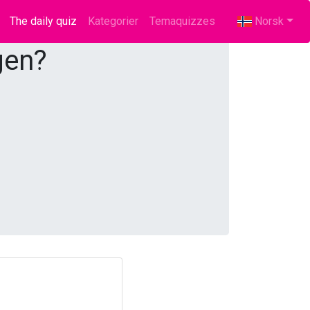
The daily quiz
(current)
Kategorier
Temaquizzes
Norsk
gen?