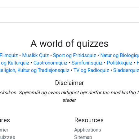
A world of quizzes
Filmquiz
•
Musikk Quiz
•
Sport og Fritidsquiz
•
Natur og Biologiq
 og Kulturquiz
•
Gastronomiquiz
•
Samfunnsquiz
•
Politikkquiz
•
H
eligion, Kultur og Tradisjonsquiz
•
TV og Radioquiz
•
Sladderqui
Disclaimer
eksikon. Spørsmål og svars riktighet bør derfor tas med kraftig 
steder.
ures
Resources
rier
Applications
uizzes
Sitemap