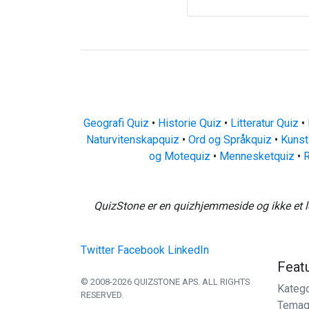
Geografi Quiz
•
Historie Quiz
•
Litteratur Quiz
•
Naturvitenskapquiz
•
Ord og Språkquiz
•
Kunst
og Motequiz
•
Mennesketquiz
•
R
QuizStone er en quizhjemmeside og ikke et l
Twitter
Facebook
LinkedIn
Feat
© 2008-2026 QUIZSTONE APS. ALL RIGHTS
Katego
RESERVED.
Temaq