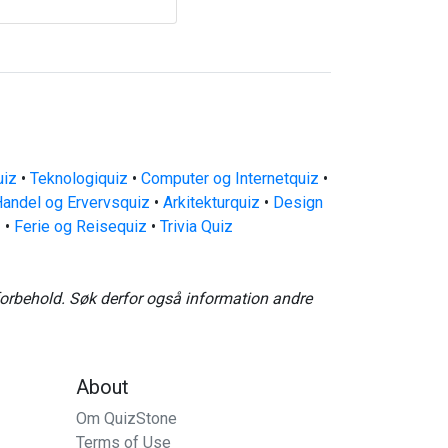
uiz
•
Teknologiquiz
•
Computer og Internetquiz
•
andel og Ervervsquiz
•
Arkitekturquiz
•
Design
z
•
Ferie og Reisequiz
•
Trivia Quiz
forbehold. Søk derfor også information andre
About
Om QuizStone
Terms of Use