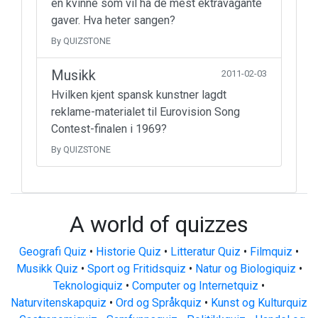
en kvinne som vil ha de mest ektravagante
gaver. Hva heter sangen?
By QUIZSTONE
Musikk
2011-02-03
Hvilken kjent spansk kunstner lagdt
reklame-materialet til Eurovision Song
Contest-finalen i 1969?
By QUIZSTONE
A world of quizzes
Geografi Quiz
•
Historie Quiz
•
Litteratur Quiz
•
Filmquiz
•
Musikk Quiz
•
Sport og Fritidsquiz
•
Natur og Biologiquiz
•
Teknologiquiz
•
Computer og Internetquiz
•
Naturvitenskapquiz
•
Ord og Språkquiz
•
Kunst og Kulturquiz