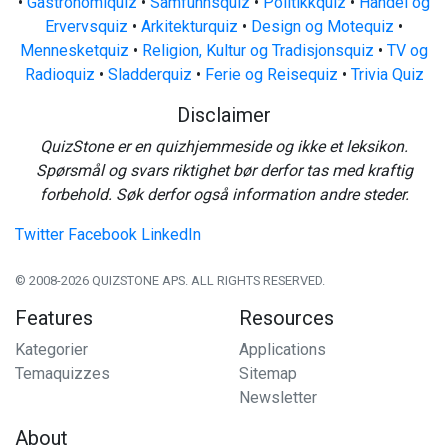
•
Gastronomiquiz
•
Samfunnsquiz
•
Politikkquiz
•
Handel og
Ervervsquiz
•
Arkitekturquiz
•
Design og Motequiz
•
Mennesketquiz
•
Religion, Kultur og Tradisjonsquiz
•
TV og
Radioquiz
•
Sladderquiz
•
Ferie og Reisequiz
•
Trivia Quiz
Disclaimer
QuizStone er en quizhjemmeside og ikke et leksikon.
Spørsmål og svars riktighet bør derfor tas med kraftig
forbehold. Søk derfor også information andre steder.
Twitter
Facebook
LinkedIn
© 2008-2026 QUIZSTONE APS. ALL RIGHTS RESERVED.
Features
Resources
Kategorier
Applications
Temaquizzes
Sitemap
Newsletter
About