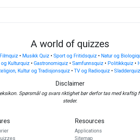
A world of quizzes
Filmquiz
•
Musikk Quiz
•
Sport og Fritidsquiz
•
Natur og Biologiq
 og Kulturquiz
•
Gastronomiquiz
•
Samfunnsquiz
•
Politikkquiz
•
H
eligion, Kultur og Tradisjonsquiz
•
TV og Radioquiz
•
Sladderqui
Disclaimer
eksikon. Spørsmål og svars riktighet bør derfor tas med kraftig 
steder.
ures
Resources
rier
Applications
uizzes
Sitemap