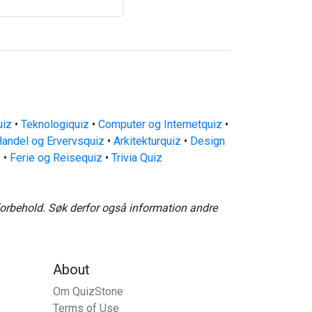
uiz
•
Teknologiquiz
•
Computer og Internetquiz
•
andel og Ervervsquiz
•
Arkitekturquiz
•
Design
z
•
Ferie og Reisequiz
•
Trivia Quiz
forbehold. Søk derfor også information andre
About
Om QuizStone
Terms of Use