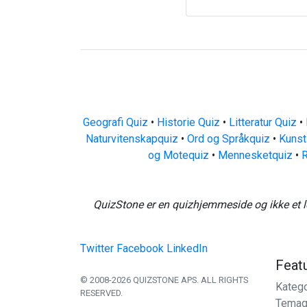
Geografi Quiz
•
Historie Quiz
•
Litteratur Quiz
•
Naturvitenskapquiz
•
Ord og Språkquiz
•
Kunst
og Motequiz
•
Mennesketquiz
•
R
QuizStone er en quizhjemmeside og ikke et l
Twitter
Facebook
LinkedIn
Feat
© 2008-2026 QUIZSTONE APS. ALL RIGHTS
Katego
RESERVED.
Temaq