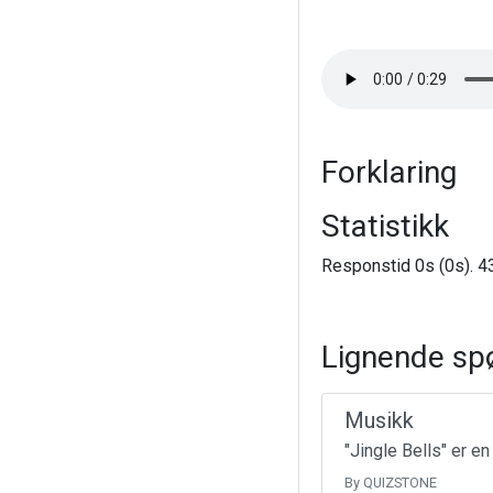
Forklaring
Statistikk
Responstid 0s (0s). 43
Lignende sp
Musikk
"Jingle Bells" er e
By QUIZSTONE