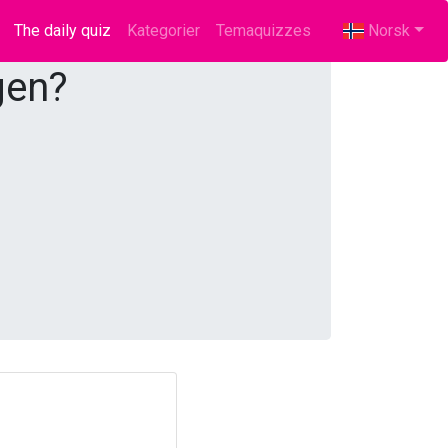
The daily quiz
(current)
Kategorier
Temaquizzes
Norsk
gen?