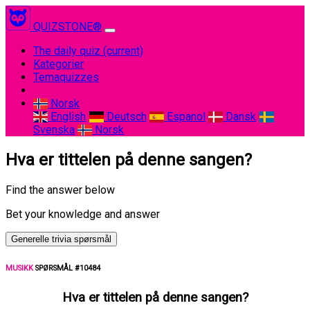
QUIZSTONE®
The daily quiz
(current)
Kategorier
Temaquizzes
Norsk
English
Deutsch
Espanol
Dansk
Svenska
Norsk
Hva er tittelen på denne sangen?
Find the answer below
Bet your knowledge and answer
Generelle trivia spørsmål
MUSIKK
SPØRSMÅL #10484
Hva er tittelen på denne sangen?