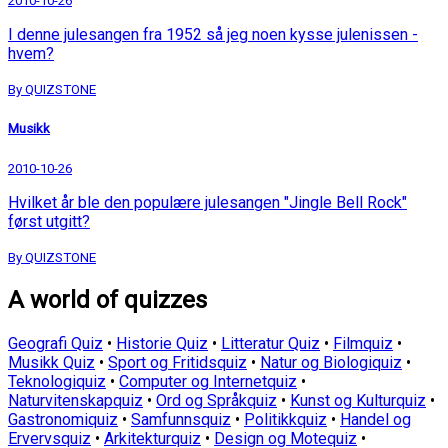
2010-10-26
I denne julesangen fra 1952 så jeg noen kysse julenissen -
hvem?
By QUIZSTONE
Musikk
2010-10-26
Hvilket år ble den populære julesangen "Jingle Bell Rock"
først utgitt?
By QUIZSTONE
A world of quizzes
Geografi Quiz
•
Historie Quiz
•
Litteratur Quiz
•
Filmquiz
•
Musikk Quiz
•
Sport og Fritidsquiz
•
Natur og Biologiquiz
•
Teknologiquiz
•
Computer og Internetquiz
•
Naturvitenskapquiz
•
Ord og Språkquiz
•
Kunst og Kulturquiz
•
Gastronomiquiz
•
Samfunnsquiz
•
Politikkquiz
•
Handel og
Ervervsquiz
•
Arkitekturquiz
•
Design og Motequiz
•