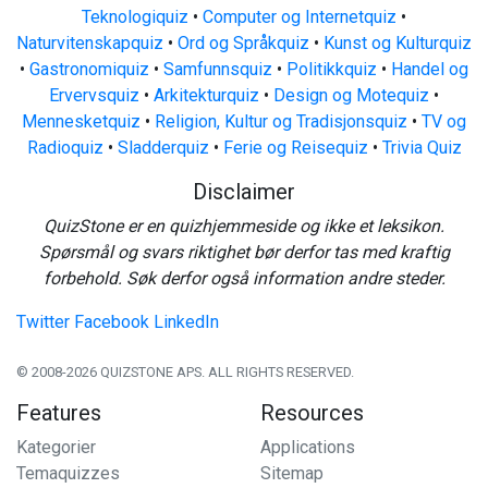
Teknologiquiz
•
Computer og Internetquiz
•
Naturvitenskapquiz
•
Ord og Språkquiz
•
Kunst og Kulturquiz
•
Gastronomiquiz
•
Samfunnsquiz
•
Politikkquiz
•
Handel og
Ervervsquiz
•
Arkitekturquiz
•
Design og Motequiz
•
Mennesketquiz
•
Religion, Kultur og Tradisjonsquiz
•
TV og
Radioquiz
•
Sladderquiz
•
Ferie og Reisequiz
•
Trivia Quiz
Disclaimer
QuizStone er en quizhjemmeside og ikke et leksikon.
Spørsmål og svars riktighet bør derfor tas med kraftig
forbehold. Søk derfor også information andre steder.
Twitter
Facebook
LinkedIn
© 2008-2026 QUIZSTONE APS. ALL RIGHTS RESERVED.
Features
Resources
Kategorier
Applications
Temaquizzes
Sitemap