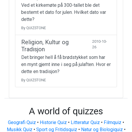
Ved et kirkemøte på 300-tallet ble det
bestemt et dato for julen. Hvilket dato var
dette?
By QUIZSTONE
Religion, Kultur og
2010-10-
26
Tradisjon
Det bringer hell å få brødstykket som har
en mynt gjemt inne i seg på julaften. Hvor er
dette en tradisjon?
By QUIZSTONE
A world of quizzes
Geografi Quiz
•
Historie Quiz
•
Litteratur Quiz
•
Filmquiz
•
Musikk Quiz
•
Sport og Fritidsquiz
•
Natur og Biologiquiz
•