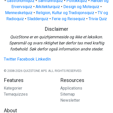
•
Gastronomiquiz
•
Samfunnsquiz
•
Politikkquiz
•
Handel og
Ervervsquiz
•
Arkitekturquiz
•
Design og Motequiz
•
Mennesketquiz
•
Religion, Kultur og Tradisjonsquiz
•
TV og
Radioquiz
•
Sladderquiz
•
Ferie og Reisequiz
•
Trivia Quiz
Disclaimer
QuizStone er en quizhjemmeside og ikke et leksikon.
Spørsmål og svars riktighet bør derfor tas med kraftig
forbehold. Søk derfor også information andre steder.
Twitter
Facebook
LinkedIn
© 2008-2026 QUIZSTONE APS. ALL RIGHTS RESERVED.
Features
Resources
Kategorier
Applications
Temaquizzes
Sitemap
Newsletter
About