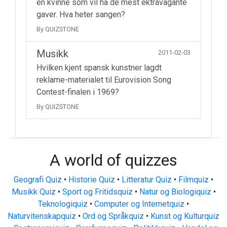
en kvinne som vil ha de mest ektravagante
gaver. Hva heter sangen?
By QUIZSTONE
Musikk
2011-02-03
Hvilken kjent spansk kunstner lagdt
reklame-materialet til Eurovision Song
Contest-finalen i 1969?
By QUIZSTONE
A world of quizzes
Geografi Quiz
•
Historie Quiz
•
Litteratur Quiz
•
Filmquiz
•
Musikk Quiz
•
Sport og Fritidsquiz
•
Natur og Biologiquiz
•
Teknologiquiz
•
Computer og Internetquiz
•
Naturvitenskapquiz
•
Ord og Språkquiz
•
Kunst og Kulturquiz