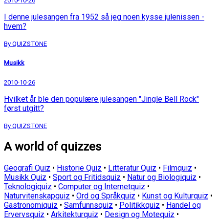
2010-10-26
I denne julesangen fra 1952 så jeg noen kysse julenissen -
hvem?
By QUIZSTONE
Musikk
2010-10-26
Hvilket år ble den populære julesangen "Jingle Bell Rock"
først utgitt?
By QUIZSTONE
A world of quizzes
Geografi Quiz
•
Historie Quiz
•
Litteratur Quiz
•
Filmquiz
•
Musikk Quiz
•
Sport og Fritidsquiz
•
Natur og Biologiquiz
•
Teknologiquiz
•
Computer og Internetquiz
•
Naturvitenskapquiz
•
Ord og Språkquiz
•
Kunst og Kulturquiz
•
Gastronomiquiz
•
Samfunnsquiz
•
Politikkquiz
•
Handel og
Ervervsquiz
•
Arkitekturquiz
•
Design og Motequiz
•