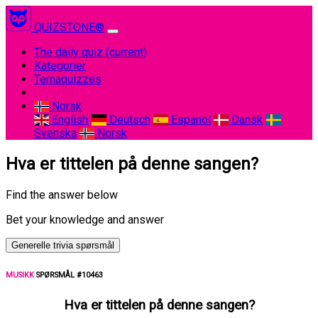
QUIZSTONE®
The daily quiz
(current)
Kategorier
Temaquizzes
Norsk
English
Deutsch
Espanol
Dansk
Svenska
Norsk
Hva er tittelen på denne sangen?
Find the answer below
Bet your knowledge and answer
Generelle trivia spørsmål
MUSIKK
SPØRSMÅL #10463
Hva er tittelen på denne sangen?