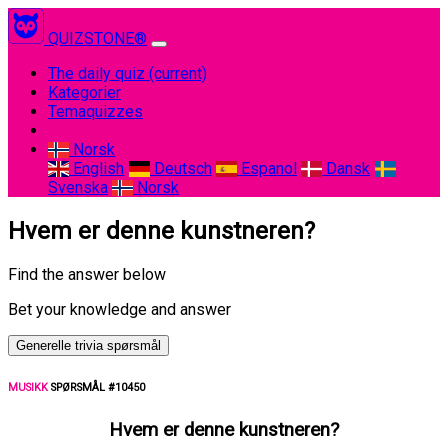
QUIZSTONE®
The daily quiz
(current)
Kategorier
Temaquizzes
Norsk
English
Deutsch
Espanol
Dansk
Svenska
Norsk
Hvem er denne kunstneren?
Find the answer below
Bet your knowledge and answer
Generelle trivia spørsmål
MUSIKK
SPØRSMÅL #10450
Hvem er denne kunstneren?