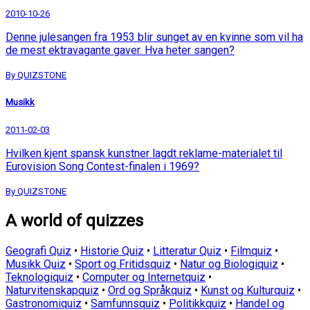
2010-10-26
Denne julesangen fra 1953 blir sunget av en kvinne som vil ha
de mest ektravagante gaver. Hva heter sangen?
By QUIZSTONE
Musikk
2011-02-03
Hvilken kjent spansk kunstner lagdt reklame-materialet til
Eurovision Song Contest-finalen i 1969?
By QUIZSTONE
A world of quizzes
Geografi Quiz
•
Historie Quiz
•
Litteratur Quiz
•
Filmquiz
•
Musikk Quiz
•
Sport og Fritidsquiz
•
Natur og Biologiquiz
•
Teknologiquiz
•
Computer og Internetquiz
•
Naturvitenskapquiz
•
Ord og Språkquiz
•
Kunst og Kulturquiz
•
Gastronomiquiz
•
Samfunnsquiz
•
Politikkquiz
•
Handel og