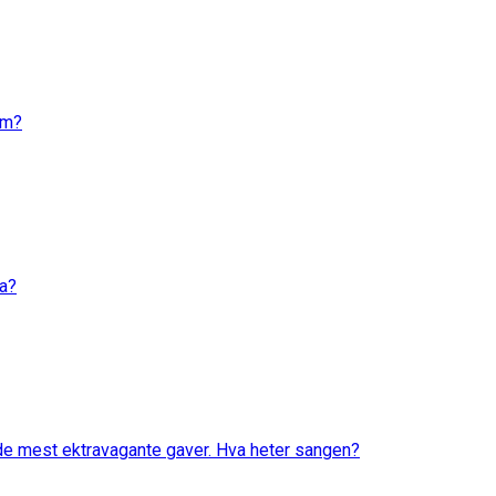
em?
va?
 de mest ektravagante gaver. Hva heter sangen?