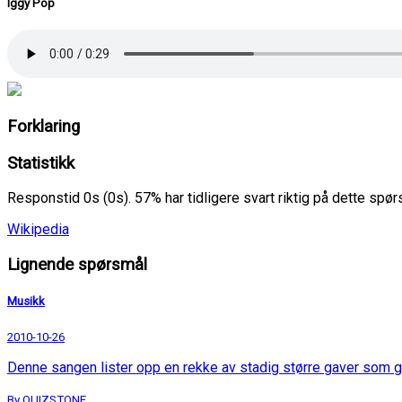
Iggy Pop
Forklaring
Statistikk
Responstid 0s (0s). 57% har tidligere svart riktig på dette spø
Wikipedia
Lignende spørsmål
Musikk
2010-10-26
Denne sangen lister opp en rekke av stadig større gaver som g
By QUIZSTONE