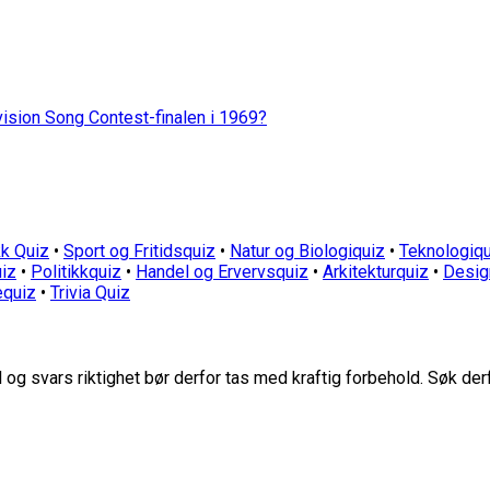
vision Song Contest-finalen i 1969?
k Quiz
•
Sport og Fritidsquiz
•
Natur og Biologiquiz
•
Teknologiqu
iz
•
Politikkquiz
•
Handel og Ervervsquiz
•
Arkitekturquiz
•
Desig
equiz
•
Trivia Quiz
g svars riktighet bør derfor tas med kraftig forbehold. Søk der