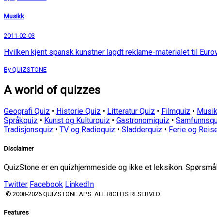
Musikk
2011-02-03
Hvilken kjent spansk kunstner lagdt reklame-materialet til Euro
By QUIZSTONE
A world of quizzes
Geografi Quiz
•
Historie Quiz
•
Litteratur Quiz
•
Filmquiz
•
Musik
Språkquiz
•
Kunst og Kulturquiz
•
Gastronomiquiz
•
Samfunnsqu
Tradisjonsquiz
•
TV og Radioquiz
•
Sladderquiz
•
Ferie og Reis
Disclaimer
QuizStone er en quizhjemmeside og ikke et leksikon. Spørsmål o
Twitter
Facebook
LinkedIn
© 2008-2026 QUIZSTONE APS. ALL RIGHTS RESERVED.
Features