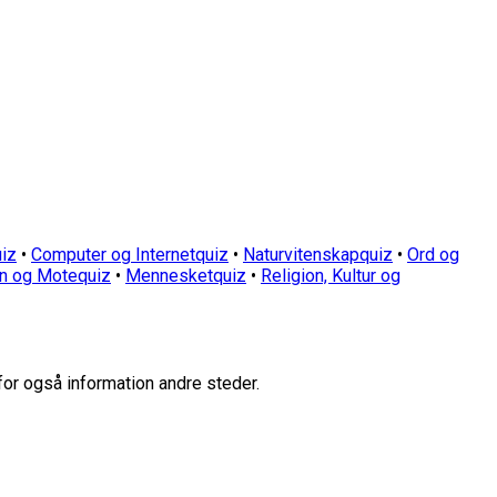
iz
•
Computer og Internetquiz
•
Naturvitenskapquiz
•
Ord og
n og Motequiz
•
Mennesketquiz
•
Religion, Kultur og
for også information andre steder.