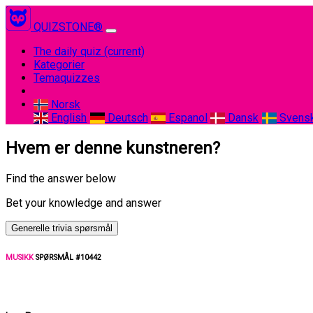
QUIZSTONE®
The daily quiz
(current)
Kategorier
Temaquizzes
Norsk
English
Deutsch
Espanol
Dansk
Svens
Hvem er denne kunstneren?
Find the answer below
Bet your knowledge and answer
Generelle trivia spørsmål
MUSIKK
SPØRSMÅL #10442