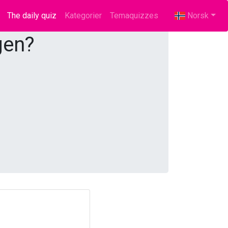
The daily quiz
(current)
Kategorier
Temaquizzes
Norsk
gen?