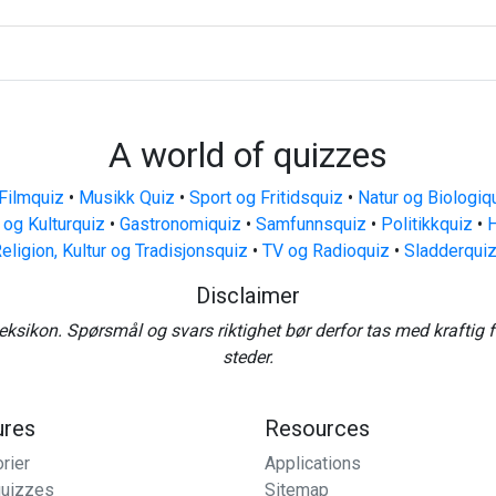
A world of quizzes
Filmquiz
•
Musikk Quiz
•
Sport og Fritidsquiz
•
Natur og Biologiq
 og Kulturquiz
•
Gastronomiquiz
•
Samfunnsquiz
•
Politikkquiz
•
H
eligion, Kultur og Tradisjonsquiz
•
TV og Radioquiz
•
Sladderqui
Disclaimer
eksikon. Spørsmål og svars riktighet bør derfor tas med kraftig 
steder.
ures
Resources
rier
Applications
uizzes
Sitemap