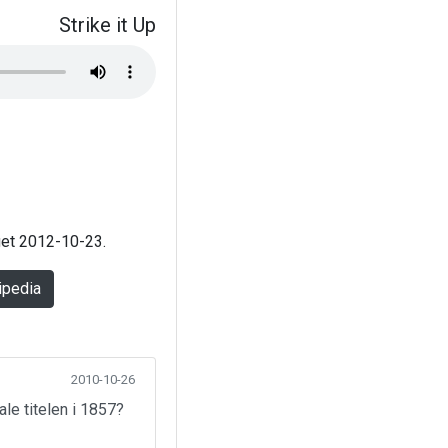
Strike it Up
aget 2012-10-23.
ipedia
2010-10-26
ale titelen i 1857?