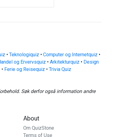
uiz
•
Teknologiquiz
•
Computer og Internetquiz
•
andel og Ervervsquiz
•
Arkitekturquiz
•
Design
z
•
Ferie og Reisequiz
•
Trivia Quiz
forbehold. Søk derfor også information andre
About
Om QuizStone
Terms of Use