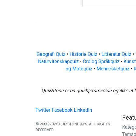
Geografi Quiz
•
Historie Quiz
•
Litteratur Quiz
•
Naturvitenskapquiz
•
Ord og Språkquiz
•
Kunst
og Motequiz
•
Mennesketquiz
•
R
QuizStone er en quizhjemmeside og ikke et l
Twitter
Facebook
LinkedIn
Feat
© 2008-2026 QUIZSTONE APS. ALL RIGHTS
Katego
RESERVED.
Temaq