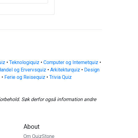
uiz
•
Teknologiquiz
•
Computer og Internetquiz
•
andel og Ervervsquiz
•
Arkitekturquiz
•
Design
z
•
Ferie og Reisequiz
•
Trivia Quiz
forbehold. Søk derfor også information andre
About
Om QuizStone