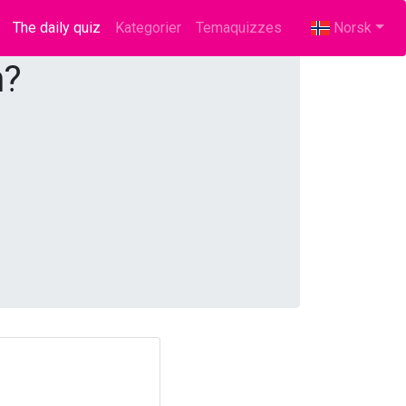
The daily quiz
(current)
Kategorier
Temaquizzes
Norsk
n?