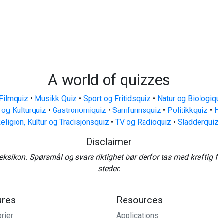
A world of quizzes
Filmquiz
•
Musikk Quiz
•
Sport og Fritidsquiz
•
Natur og Biologiq
 og Kulturquiz
•
Gastronomiquiz
•
Samfunnsquiz
•
Politikkquiz
•
H
eligion, Kultur og Tradisjonsquiz
•
TV og Radioquiz
•
Sladderqui
Disclaimer
eksikon. Spørsmål og svars riktighet bør derfor tas med kraftig 
steder.
ures
Resources
rier
Applications