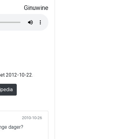
Ginuwine
aget 2012-10-22.
ipedia
2010-10-26
ange dager?