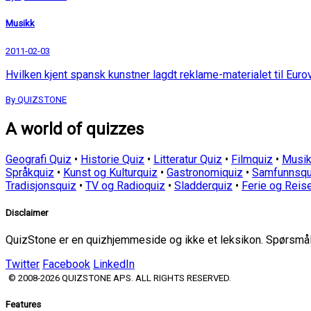
Musikk
2011-02-03
Hvilken kjent spansk kunstner lagdt reklame-materialet til Euro
By QUIZSTONE
A world of quizzes
Geografi Quiz
•
Historie Quiz
•
Litteratur Quiz
•
Filmquiz
•
Musik
Språkquiz
•
Kunst og Kulturquiz
•
Gastronomiquiz
•
Samfunnsqu
Tradisjonsquiz
•
TV og Radioquiz
•
Sladderquiz
•
Ferie og Reis
Disclaimer
QuizStone er en quizhjemmeside og ikke et leksikon. Spørsmål o
Twitter
Facebook
LinkedIn
© 2008-2026 QUIZSTONE APS. ALL RIGHTS RESERVED.
Features