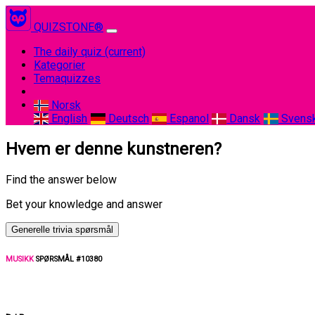
QUIZSTONE®
The daily quiz
(current)
Kategorier
Temaquizzes
Norsk
English
Deutsch
Espanol
Dansk
Svens
Hvem er denne kunstneren?
Find the answer below
Bet your knowledge and answer
Generelle trivia spørsmål
MUSIKK
SPØRSMÅL #10380