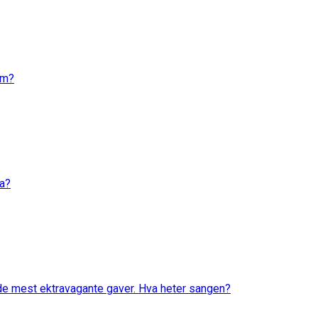
em?
va?
 de mest ektravagante gaver. Hva heter sangen?