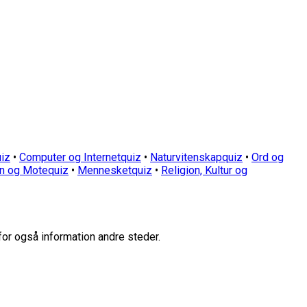
iz
•
Computer og Internetquiz
•
Naturvitenskapquiz
•
Ord og
n og Motequiz
•
Mennesketquiz
•
Religion, Kultur og
for også information andre steder.