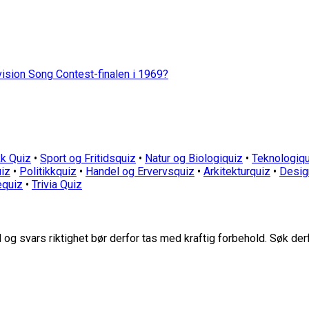
vision Song Contest-finalen i 1969?
k Quiz
•
Sport og Fritidsquiz
•
Natur og Biologiquiz
•
Teknologiqu
iz
•
Politikkquiz
•
Handel og Ervervsquiz
•
Arkitekturquiz
•
Desig
equiz
•
Trivia Quiz
g svars riktighet bør derfor tas med kraftig forbehold. Søk der