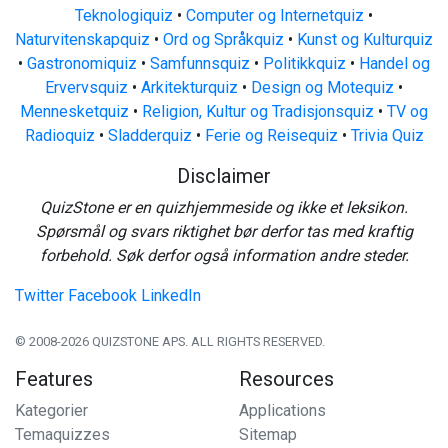
Teknologiquiz
•
Computer og Internetquiz
•
Naturvitenskapquiz
•
Ord og Språkquiz
•
Kunst og Kulturquiz
•
Gastronomiquiz
•
Samfunnsquiz
•
Politikkquiz
•
Handel og
Ervervsquiz
•
Arkitekturquiz
•
Design og Motequiz
•
Mennesketquiz
•
Religion, Kultur og Tradisjonsquiz
•
TV og
Radioquiz
•
Sladderquiz
•
Ferie og Reisequiz
•
Trivia Quiz
Disclaimer
QuizStone er en quizhjemmeside og ikke et leksikon.
Spørsmål og svars riktighet bør derfor tas med kraftig
forbehold. Søk derfor også information andre steder.
Twitter
Facebook
LinkedIn
© 2008-2026 QUIZSTONE APS. ALL RIGHTS RESERVED.
Features
Resources
Kategorier
Applications
Temaquizzes
Sitemap