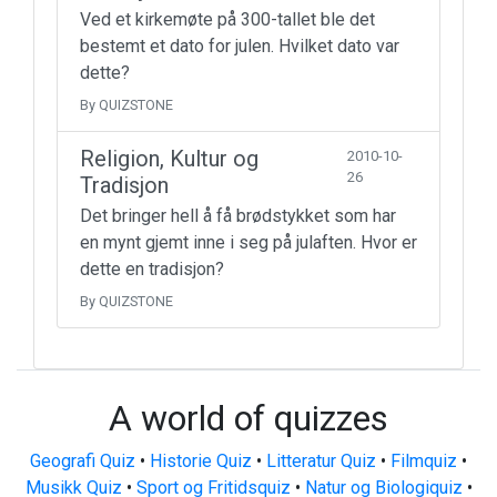
Ved et kirkemøte på 300-tallet ble det
bestemt et dato for julen. Hvilket dato var
dette?
By QUIZSTONE
Religion, Kultur og
2010-10-
26
Tradisjon
Det bringer hell å få brødstykket som har
en mynt gjemt inne i seg på julaften. Hvor er
dette en tradisjon?
By QUIZSTONE
A world of quizzes
Geografi Quiz
•
Historie Quiz
•
Litteratur Quiz
•
Filmquiz
•
Musikk Quiz
•
Sport og Fritidsquiz
•
Natur og Biologiquiz
•