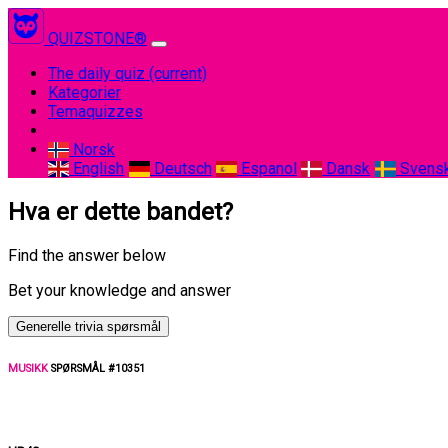
QUIZSTONE®
The daily quiz
(current)
Kategorier
Temaquizzes
Norsk
English
Deutsch
Espanol
Dansk
Svens
Hva er dette bandet?
Find the answer below
Bet your knowledge and answer
Generelle trivia spørsmål
MUSIKK
SPØRSMÅL #10351