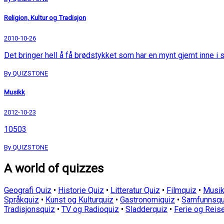
Religion, Kultur og Tradisjon
2010-10-26
Det bringer hell å få brødstykket som har en mynt gjemt inne i s
By QUIZSTONE
Musikk
2012-10-23
10503
By QUIZSTONE
A world of quizzes
Geografi Quiz
•
Historie Quiz
•
Litteratur Quiz
•
Filmquiz
•
Musik
Språkquiz
•
Kunst og Kulturquiz
•
Gastronomiquiz
•
Samfunnsqu
Tradisjonsquiz
•
TV og Radioquiz
•
Sladderquiz
•
Ferie og Reis