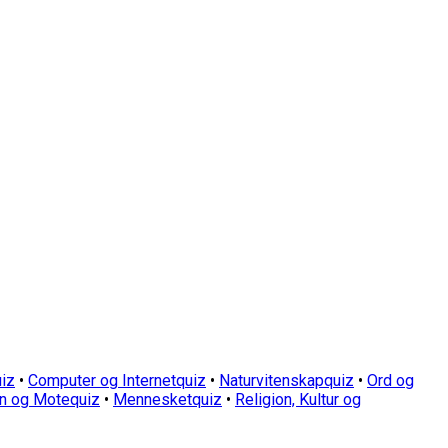
iz
•
Computer og Internetquiz
•
Naturvitenskapquiz
•
Ord og
n og Motequiz
•
Mennesketquiz
•
Religion, Kultur og