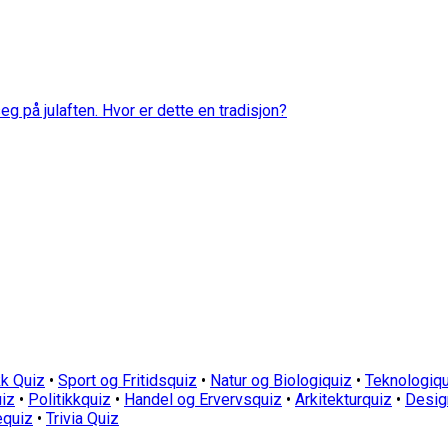
eg på julaften. Hvor er dette en tradisjon?
k Quiz
•
Sport og Fritidsquiz
•
Natur og Biologiquiz
•
Teknologiqu
iz
•
Politikkquiz
•
Handel og Ervervsquiz
•
Arkitekturquiz
•
Desig
equiz
•
Trivia Quiz