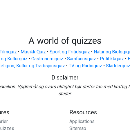
A world of quizzes
Filmquiz
•
Musikk Quiz
•
Sport og Fritidsquiz
•
Natur og Biologiq
 og Kulturquiz
•
Gastronomiquiz
•
Samfunnsquiz
•
Politikkquiz
•
H
eligion, Kultur og Tradisjonsquiz
•
TV og Radioquiz
•
Sladderqui
Disclaimer
eksikon. Spørsmål og svars riktighet bør derfor tas med kraftig 
steder.
ures
Resources
rier
Applications
uizzes
Sitemap