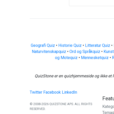
Geografi Quiz
•
Historie Quiz
•
Litteratur Quiz
•
Naturvitenskapquiz
•
Ord og Språkquiz
•
Kunst
og Motequiz
•
Mennesketquiz
•
R
QuizStone er en quizhjemmeside og ikke et l
Twitter
Facebook
LinkedIn
Feat
© 2008-2026 QUIZSTONE APS. ALL RIGHTS
Katego
RESERVED.
Temaq