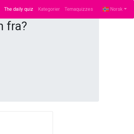
The daily quiz
(current)
Kategorier
Temaquizzes
Norsk
 fra?