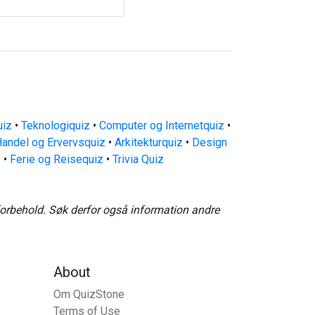
uiz
•
Teknologiquiz
•
Computer og Internetquiz
•
andel og Ervervsquiz
•
Arkitekturquiz
•
Design
z
•
Ferie og Reisequiz
•
Trivia Quiz
forbehold. Søk derfor også information andre
About
Om QuizStone
Terms of Use