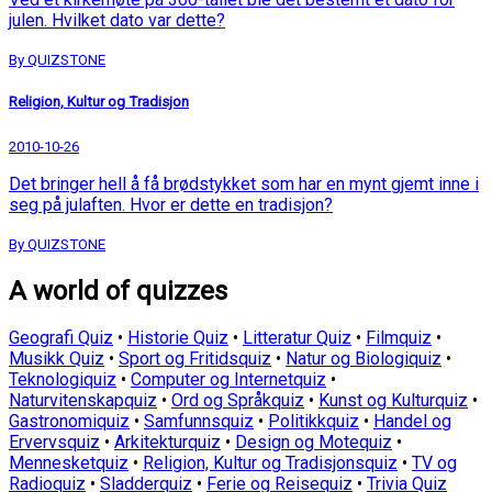
julen. Hvilket dato var dette?
By QUIZSTONE
Religion, Kultur og Tradisjon
2010-10-26
Det bringer hell å få brødstykket som har en mynt gjemt inne i
seg på julaften. Hvor er dette en tradisjon?
By QUIZSTONE
A world of quizzes
Geografi Quiz
•
Historie Quiz
•
Litteratur Quiz
•
Filmquiz
•
Musikk Quiz
•
Sport og Fritidsquiz
•
Natur og Biologiquiz
•
Teknologiquiz
•
Computer og Internetquiz
•
Naturvitenskapquiz
•
Ord og Språkquiz
•
Kunst og Kulturquiz
•
Gastronomiquiz
•
Samfunnsquiz
•
Politikkquiz
•
Handel og
Ervervsquiz
•
Arkitekturquiz
•
Design og Motequiz
•
Mennesketquiz
•
Religion, Kultur og Tradisjonsquiz
•
TV og
Radioquiz
•
Sladderquiz
•
Ferie og Reisequiz
•
Trivia Quiz