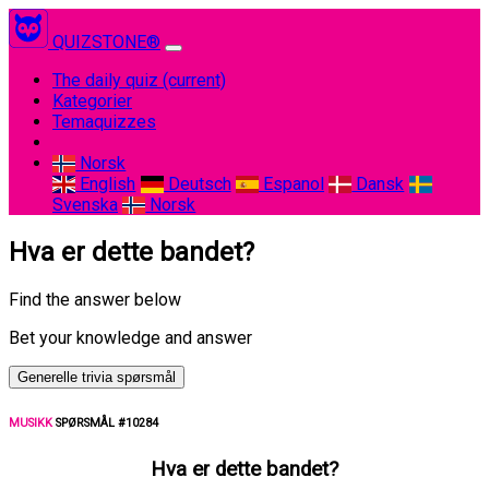
QUIZSTONE®
The daily quiz
(current)
Kategorier
Temaquizzes
Norsk
English
Deutsch
Espanol
Dansk
Svenska
Norsk
Hva er dette bandet?
Find the answer below
Bet your knowledge and answer
Generelle trivia spørsmål
MUSIKK
SPØRSMÅL #10284
Hva er dette bandet?