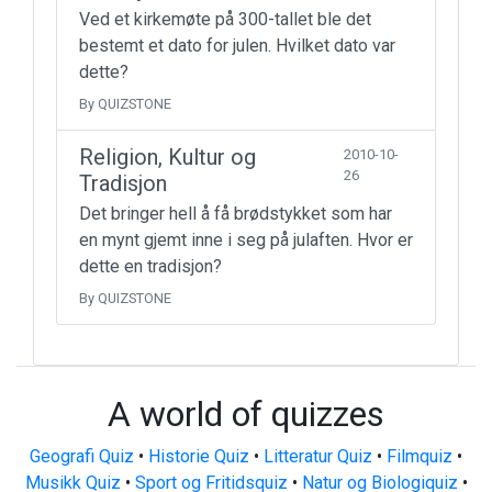
Ved et kirkemøte på 300-tallet ble det
bestemt et dato for julen. Hvilket dato var
dette?
By QUIZSTONE
Religion, Kultur og
2010-10-
26
Tradisjon
Det bringer hell å få brødstykket som har
en mynt gjemt inne i seg på julaften. Hvor er
dette en tradisjon?
By QUIZSTONE
A world of quizzes
Geografi Quiz
•
Historie Quiz
•
Litteratur Quiz
•
Filmquiz
•
Musikk Quiz
•
Sport og Fritidsquiz
•
Natur og Biologiquiz
•