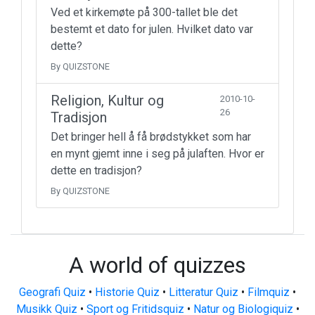
Ved et kirkemøte på 300-tallet ble det
bestemt et dato for julen. Hvilket dato var
dette?
By QUIZSTONE
Religion, Kultur og
2010-10-
26
Tradisjon
Det bringer hell å få brødstykket som har
en mynt gjemt inne i seg på julaften. Hvor er
dette en tradisjon?
By QUIZSTONE
A world of quizzes
Geografi Quiz
•
Historie Quiz
•
Litteratur Quiz
•
Filmquiz
•
Musikk Quiz
•
Sport og Fritidsquiz
•
Natur og Biologiquiz
•