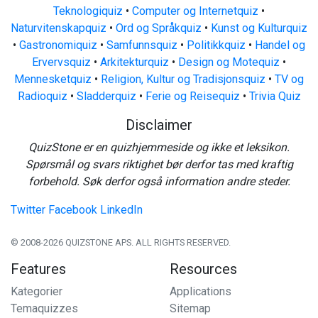
Teknologiquiz
•
Computer og Internetquiz
•
Naturvitenskapquiz
•
Ord og Språkquiz
•
Kunst og Kulturquiz
•
Gastronomiquiz
•
Samfunnsquiz
•
Politikkquiz
•
Handel og
Ervervsquiz
•
Arkitekturquiz
•
Design og Motequiz
•
Mennesketquiz
•
Religion, Kultur og Tradisjonsquiz
•
TV og
Radioquiz
•
Sladderquiz
•
Ferie og Reisequiz
•
Trivia Quiz
Disclaimer
QuizStone er en quizhjemmeside og ikke et leksikon.
Spørsmål og svars riktighet bør derfor tas med kraftig
forbehold. Søk derfor også information andre steder.
Twitter
Facebook
LinkedIn
© 2008-2026 QUIZSTONE APS. ALL RIGHTS RESERVED.
Features
Resources
Kategorier
Applications
Temaquizzes
Sitemap