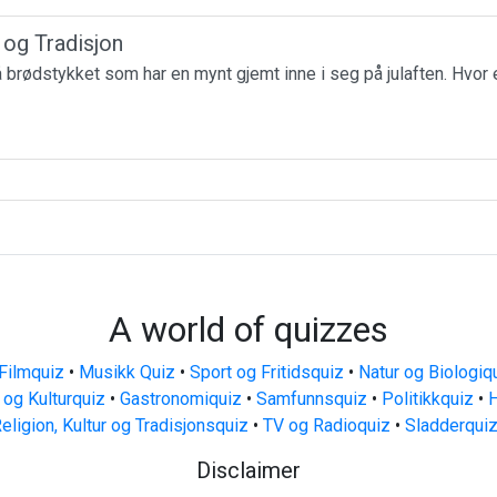
r og Tradisjon
få brødstykket som har en mynt gjemt inne i seg på julaften. Hvor 
A world of quizzes
Filmquiz
•
Musikk Quiz
•
Sport og Fritidsquiz
•
Natur og Biologiq
 og Kulturquiz
•
Gastronomiquiz
•
Samfunnsquiz
•
Politikkquiz
•
H
eligion, Kultur og Tradisjonsquiz
•
TV og Radioquiz
•
Sladderqui
Disclaimer