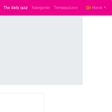
The daily quiz
(current)
Kategorier
Temaquizzes
Norsk