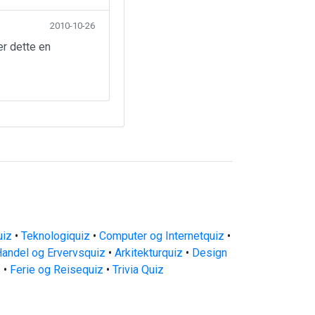
2010-10-26
er dette en
uiz
•
Teknologiquiz
•
Computer og Internetquiz
•
andel og Ervervsquiz
•
Arkitekturquiz
•
Design
z
•
Ferie og Reisequiz
•
Trivia Quiz