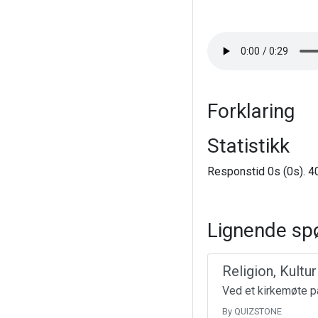
Forklaring
Statistikk
Responstid 0s (0s). 40
Lignende sp
Religion, Kultu
Ved et kirkemøte på
By QUIZSTONE