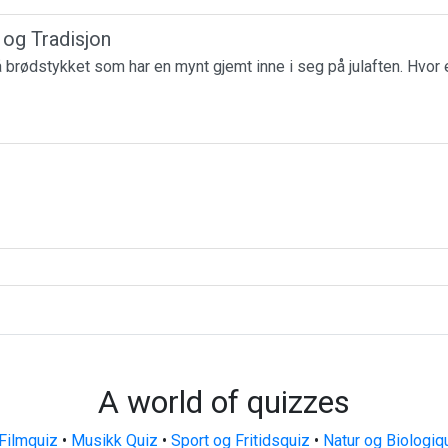
r og Tradisjon
få brødstykket som har en mynt gjemt inne i seg på julaften. Hvor 
A world of quizzes
Filmquiz
•
Musikk Quiz
•
Sport og Fritidsquiz
•
Natur og Biologiq