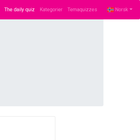
The daily quiz
(current)
Kategorier
Temaquizzes
Norsk