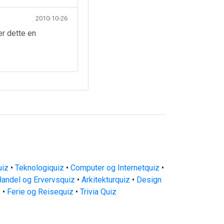
2010-10-26
er dette en
uiz
•
Teknologiquiz
•
Computer og Internetquiz
•
andel og Ervervsquiz
•
Arkitekturquiz
•
Design
z
•
Ferie og Reisequiz
•
Trivia Quiz