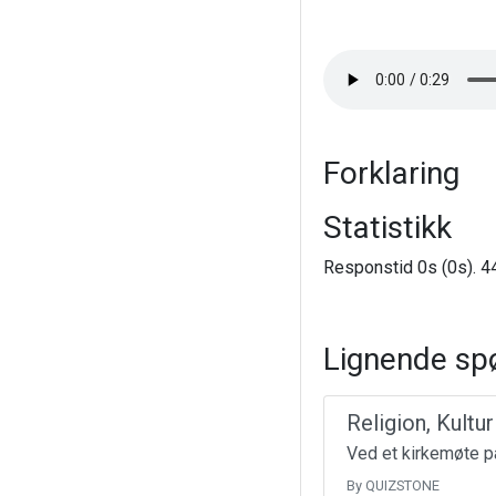
Forklaring
Statistikk
Responstid 0s (0s). 44
Lignende sp
Religion, Kultu
Ved et kirkemøte på
By QUIZSTONE