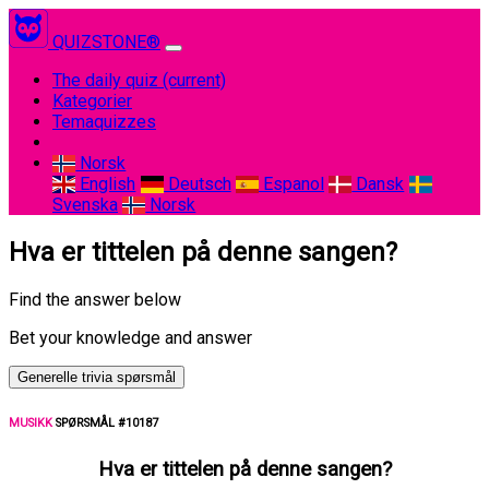
QUIZSTONE®
The daily quiz
(current)
Kategorier
Temaquizzes
Norsk
English
Deutsch
Espanol
Dansk
Svenska
Norsk
Hva er tittelen på denne sangen?
Find the answer below
Bet your knowledge and answer
Generelle trivia spørsmål
MUSIKK
SPØRSMÅL #10187
Hva er tittelen på denne sangen?