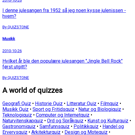
2010-10-26
I denne julesangen fra 1952 så jeg noen kysse julenissen -
hvem?
By QUIZSTONE
Musikk
2010-10-26
Hvilket år ble den populære julesangen "Jingle Bell Rock"
først utgitt?
By QUIZSTONE
A world of quizzes
Geografi Quiz
•
Historie Quiz
•
Litteratur Quiz
•
Filmquiz
•
Musikk Quiz
•
Sport og Fritidsquiz
•
Natur og Biologiquiz
•
Teknologiquiz
•
Computer og Internetquiz
•
Naturvitenskapquiz
•
Ord og Språkquiz
•
Kunst og Kulturquiz
•
Gastronomiquiz
•
Samfunnsquiz
•
Politikkquiz
•
Handel og
Ervervsquiz
•
Arkitekturquiz
•
Design og Motequiz
•