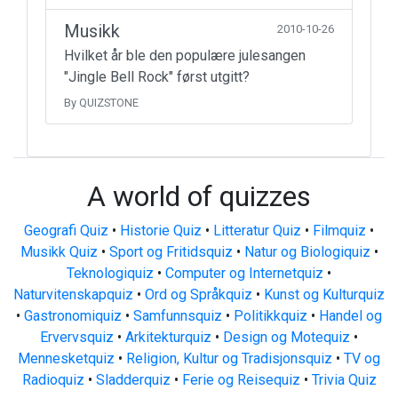
Musikk
2010-10-26
Hvilket år ble den populære julesangen
"Jingle Bell Rock" først utgitt?
By QUIZSTONE
A world of quizzes
Geografi Quiz
•
Historie Quiz
•
Litteratur Quiz
•
Filmquiz
•
Musikk Quiz
•
Sport og Fritidsquiz
•
Natur og Biologiquiz
•
Teknologiquiz
•
Computer og Internetquiz
•
Naturvitenskapquiz
•
Ord og Språkquiz
•
Kunst og Kulturquiz
•
Gastronomiquiz
•
Samfunnsquiz
•
Politikkquiz
•
Handel og
Ervervsquiz
•
Arkitekturquiz
•
Design og Motequiz
•
Mennesketquiz
•
Religion, Kultur og Tradisjonsquiz
•
TV og
Radioquiz
•
Sladderquiz
•
Ferie og Reisequiz
•
Trivia Quiz