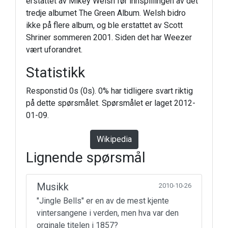
erstattet av Mikey Welsh før innspillingen av det
tredje albumet The Green Album. Welsh bidro
ikke på flere album, og ble erstattet av Scott
Shriner sommeren 2001. Siden det har Weezer
vært uforandret.
Statistikk
Responstid 0s (0s). 0% har tidligere svart riktig
på dette spørsmålet. Spørsmålet er laget 2012-
01-09.
Wikipedia
Lignende spørsmål
Musikk
2010-10-26
"Jingle Bells" er en av de mest kjente
vintersangene i verden, men hva var den
orginale titelen i 1857?